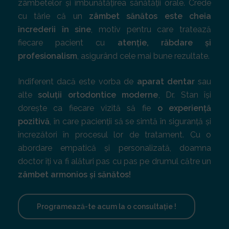
zâmbetelor și îmbunătățirea sănătății orale. Crede
cu tărie că un
zâmbet sănătos este cheia
încrederii în sine
, motiv pentru care tratează
fiecare pacient cu
atenție, răbdare și
profesionalism
, asigurând cele mai bune rezultate.
Indiferent dacă este vorba de
aparat dentar
sau
alte
soluții ortodontice moderne
, Dr. Stan își
dorește ca fiecare vizită să fie
o experiență
pozitivă
, în care pacienții să se simtă în siguranță și
încrezători în procesul lor de tratament. Cu o
abordare empatică și personalizată, doamna
doctor îți va fi alături pas cu pas pe drumul către un
zâmbet armonios și sănătos!
Programează-te acum la o consultație !