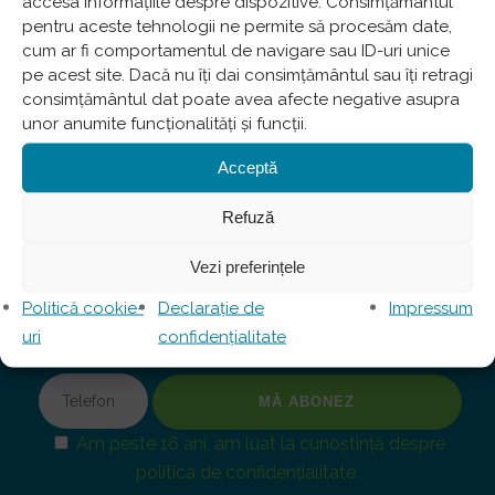
accesa informațiile despre dispozitive. Consimțământul
2022: Curs intensiv teoretic și practic de
pentru aceste tehnologii ne permite să procesăm date,
Ortodonție Avansată (Postgraduate FACE
cum ar fi comportamentul de navigare sau ID-uri unice
pe acest site. Dacă nu îți dai consimțământul sau îți retragi
Course)
consimțământul dat poate avea afecte negative asupra
unor anumite funcționalități și funcții.
Acceptă
Refuză
Abonează-te la Newsletter
Pentru a fi la curent cu ultimele noutăți.
Vezi preferințele
Politică cookie-
Declarație de
Impressum
uri
confidențialitate
Am peste 16 ani, am luat la cunoștință despre
politica de confidențialitate.