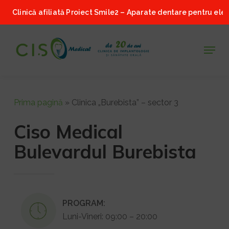
Skip
linică afiliată Proiect Smile2 – Aparate dentare pentru elevi • Ve
to
main
Menu
content
Prima pagină
»
Clinica „Burebista” – sector 3
Ciso Medical
Bulevardul Burebista
PROGRAM:
Luni-Vineri: 09:00 – 20:00