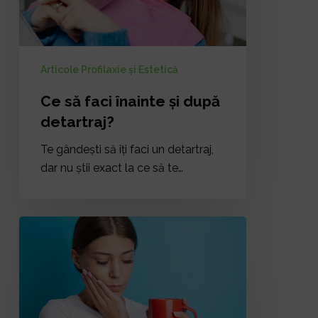
detartraj?
Articole Profilaxie și Estetică
Ce să faci înainte și după
detartraj?
Te gândești să îți faci un detartraj,
dar nu știi exact la ce să te…
Sensibilitatea
dentară:
De
ce
apare
și