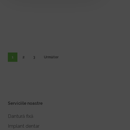
1
2
3
Următor
Serviciile noastre
Dantură fixă
Implant dentar