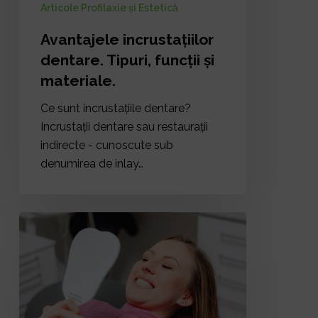
Articole Profilaxie și Estetică
Avantajele incrustațiilor
dentare. Tipuri, funcții și
materiale.
Ce sunt incrustațiile dentare?
Incrustații dentare sau restaurații
indirecte - cunoscute sub
denumirea de inlay…
Ce
să
faci
înainte
și
după