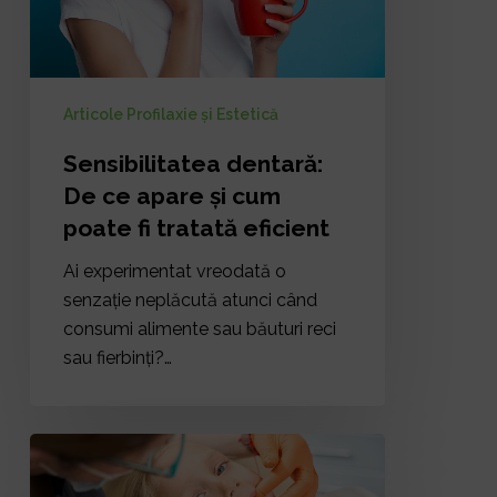
cum
poate
fi
tratată
Articole Profilaxie și Estetică
eficient
Sensibilitatea dentară:
De ce apare și cum
poate fi tratată eficient
Ai experimentat vreodată o
senzație neplăcută atunci când
consumi alimente sau băuturi reci
sau fierbinți?…
Fluorizare
și