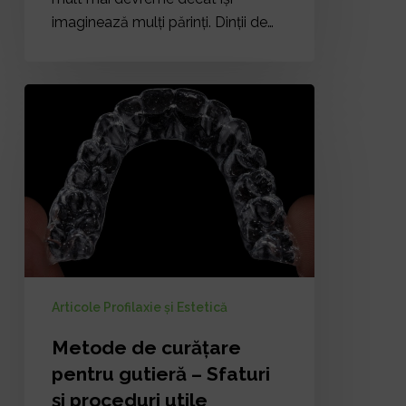
imaginează mulți părinți. Dinții de…
Metode
de
curățare
pentru
gutieră
–
Sfaturi
și
proceduri
utile
Articole Profilaxie și Estetică
Metode de curățare
pentru gutieră – Sfaturi
și proceduri utile