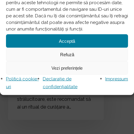
pentru aceste tehnologii ne permite să procesăm date,
dejun
cum ar fi comportamentul de navigare sau ID-uri unice
–
pe acest site. Dacă nu îți dai consimțământul sau îți retragi
consimțământul dat poate avea afecte negative asupra
iată
Articole Profilaxie și Estetică
unor anumite funcționalități și funcții.
ce
Spălatul pe dinți înainte
trebuie
Acceptă
sau după micul dejun –
să
iată ce trebuie să faci
faci
Refuză
dimineața pentru a
dimineața
Vezi preferințele
pentru
menține sănătatea
a
dinților tăi
Politică cookie-
Declarație de
Impressum
menține
uri
confidențialitate
Pentru o dantură sănătoasă și
sănătatea
strălucitoare, este recomandat să
dinților
ai un ritual de curățare a…
tăi