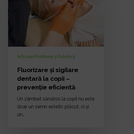
sigilare
dentară
la
copii
–
prevenție
eficientă
Articole Profilaxie și Estetică
Fluorizare și sigilare
dentară la copii –
prevenție eficientă
Un zâmbet sănătos la copii nu este
doar un semn estetic plăcut, ci și
un…