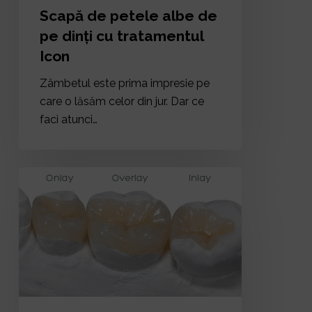
Scapă de petele albe de
pe dinți cu tratamentul
Icon
Zâmbetul este prima impresie pe
care o lăsăm celor din jur. Dar ce
faci atunci…
Avantajele
incrustațiilor
dentare.
Tipuri,
funcții
și
materiale.