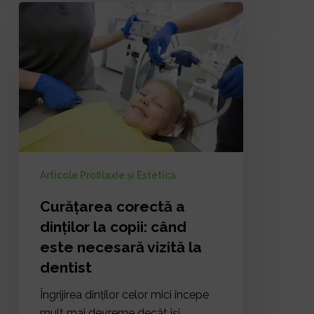
Curăţarea
corectă
a
dinţilor
la
copii:
când
este
necesară
vizită
Articole Profilaxie și Estetică
la
Curăţarea corectă a
dentist
dinţilor la copii: când
este necesară vizită la
dentist
Îngrijirea dinților celor mici începe
mult mai devreme decât își