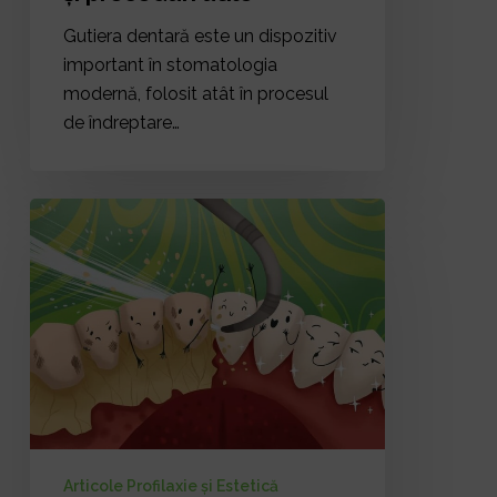
Gutiera dentară este un dispozitiv
important în stomatologia
modernă, folosit atât în procesul
de îndreptare…
Tartrul
dentar:
cauze,
tipuri
și
metode
eficiente
de
prevenire
și
Articole Profilaxie și Estetică