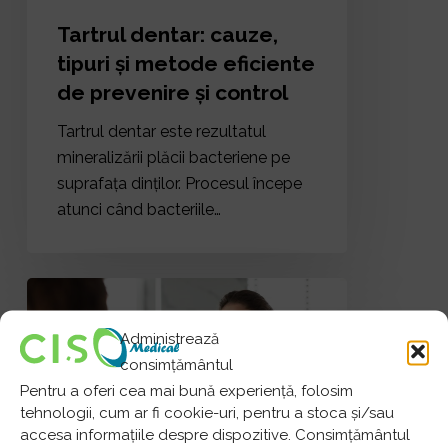
control
Tartrul dentar: cauze,
tipuri și metode eficiente
de prevenire și control
Tartrul dentar este rezultatul
mineralizării plăcii bacteriene pe
suprafața dinților. Procesul începe
atunci când bacteriile…
Spălatul
pe
Administrează
dinți
consimțământul
înainte
Pentru a oferi cea mai bună experiență, folosim
sau
tehnologii, cum ar fi cookie-uri, pentru a stoca și/sau
după
accesa informațiile despre dispozitive. Consimțământul
micul