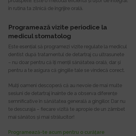
proaspete. Este o metodă eficientă și ușor de integrat
în rutina ta zilnică de îngrijire orală.
Programează vizite periodice la
medicul stomatolog
Este esențial să programezi vizite regulate la medicul
dentist după tratamentul de detartraj cu ultrasunete
– nu doar pentru că îți menții sănătatea orală, dar și
pentru a te asigura că gingiile tale se vindecă corect.
Mulți oameni descoperă că au nevoie de mai multe
sesiuni de detartraj înainte de a observa diferențe
semnificative în sănătatea generală a gingiilor. Dar nu
te descuraja – fiecare vizită te apropie de un zâmbet
mai sănătos și mai strălucitor!
Programează-te acum pentru o curățare