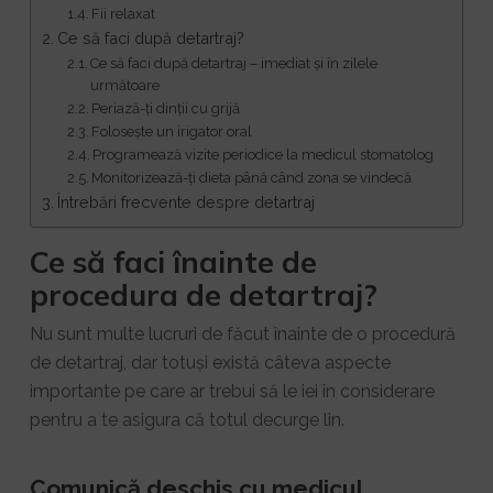
Fii relaxat
Ce să faci după detartraj?
Ce să faci după detartraj – imediat și în zilele
următoare
Periază-ți dinții cu grijă
Folosește un irigator oral
Programează vizite periodice la medicul stomatolog
Monitorizează-ți dieta până când zona se vindecă
Întrebări frecvente despre detartraj
Ce să faci înainte de
procedura de detartraj?
Nu sunt multe lucruri de făcut înainte de o procedură
de detartraj, dar totuși există câteva aspecte
importante pe care ar trebui să le iei în considerare
pentru a te asigura că totul decurge lin.
Comunică deschis cu medicul