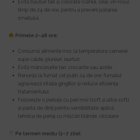
Evită băuturi tari și colorate (cafea, ceai, vin roșu)
timp de 24 de ore, pentru a preveni pătarea
smalțului.
Primele 2–48 ore:
Consumă alimente moi, la temperatura camerei:
supe calde, piureuri, iaurturi.
Evită mâncărurile tari, crocante sau acide.
Renunță la fumat cel puțin 24 de ore; fumatul
agravează iritația gingiilor și reduce eficiența
tratamentului
Folosește o periuță cu peri moi (soft și ultra soft)
și pastă de dinți pentru sensibilitate; aplică
tehnica de periaj cu mișcări blânde, circulare
Pe termen mediu (2–7 zile):