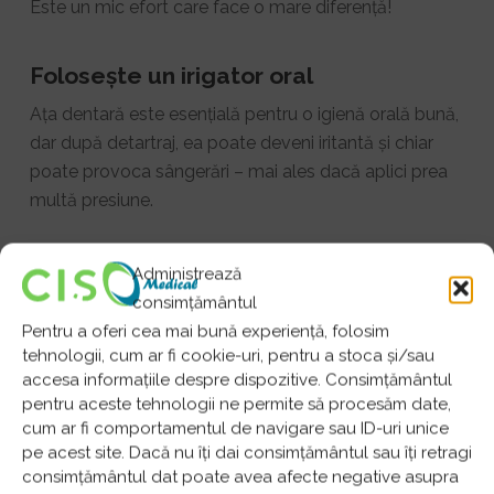
Este un mic efort care face o mare diferență!
Folosește un irigator oral
Ața dentară este esențială pentru o igienă orală bună,
dar după detartraj, ea poate deveni iritantă și chiar
poate provoca sângerări – mai ales dacă aplici prea
multă presiune.
În astfel de momente, un irigator oral este exact ce ai
Administrează
nevoie – o alternativă eficientă pentru a-ți curăța dinții
consimțământul
fără să-ți irite gingiile!
Pentru a oferi cea mai bună experiență, folosim
tehnologii, cum ar fi cookie-uri, pentru a stoca și/sau
Cu un irigator oral, beneficiezi de un jet delicat de apă
accesa informațiile despre dispozitive. Consimțământul
care îndepărtează resturile alimentare și placa
pentru aceste tehnologii ne permite să procesăm date,
bacteriană dintre dinți și de-a lungul liniei gingivale.
cum ar fi comportamentul de navigare sau ID-uri unice
pe acest site. Dacă nu îți dai consimțământul sau îți retragi
consimțământul dat poate avea afecte negative asupra
Este suficient de puternic pentru a curăța eficient