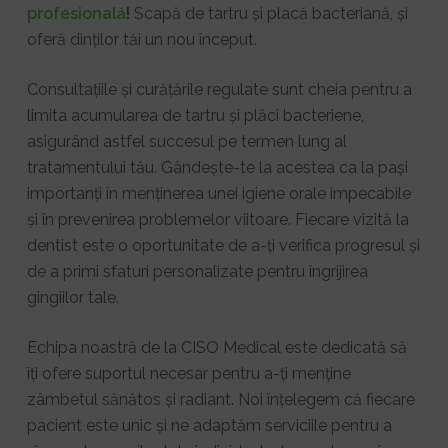
profesională
!
Scapă de tartru și placă bacteriană, și
oferă dinților tăi un nou început.
Consultațiile și curățările regulate sunt cheia pentru a
limita acumularea de tartru și plăci bacteriene,
asigurând astfel succesul pe termen lung al
tratamentului tău. Gândește-te la acestea ca la pași
importanți în menținerea unei igiene orale impecabile
și în prevenirea problemelor viitoare. Fiecare vizită la
dentist este o oportunitate de a-ți verifica progresul și
de a primi sfaturi personalizate pentru îngrijirea
gingiilor tale.
Echipa noastră de la CISO Medical este dedicată să
îți ofere suportul necesar pentru a-ți menține
zâmbetul sănătos și radiant. Noi înțelegem că fiecare
pacient este unic și ne adaptăm serviciile pentru a