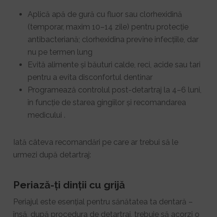
Aplică apă de gură cu fluor sau clorhexidină
(temporar, maxim 10–14 zile) pentru protecție
antibacteriană; clorhexidina previne infecțiile, dar
nu pe termen lung
Evită alimente și băuturi calde, reci, acide sau tari
pentru a evita disconfortul dentinar
Programează controlul post-detartraj la 4–6 luni,
în funcție de starea gingiilor și recomandarea
medicului .
Iată câteva recomandări pe care ar trebui să le
urmezi după detartraj:
Periază-ți dinții cu grijă
Periajul este esențial pentru sănătatea ta dentară –
însă, după procedura de detartraj, trebuie să acorzi o