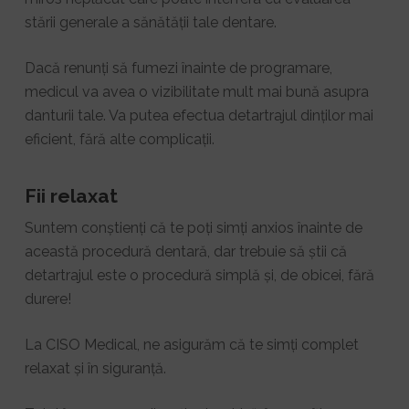
stării generale a sănătății tale dentare.
Dacă renunți să fumezi înainte de programare,
medicul va avea o vizibilitate mult mai bună asupra
danturii tale. Va putea efectua detartrajul dinților mai
eficient, fără alte complicații.
Fii relaxat
Suntem conștienți că te poți simți anxios înainte de
această procedură dentară, dar trebuie să știi că
detartrajul este o procedură simplă și, de obicei, fără
durere!
La CISO Medical, ne asigurăm că te simți complet
relaxat și în siguranță.