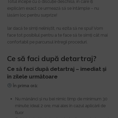
Totul începe cu o discuție deschisă, în care îți
explicăm exact ce urmează să se întâmple – nu
lăsăm loc pentru surprize!
Iar dacă te simți neliniștit, nu ezita să ne spui! Vom
face tot posibilul pentru a te face să te simți cât mai
confortabil pe parcursul întregii proceduri.
Ce să faci după detartraj?
Ce să faci după detartraj – imediat și
în zilele următoare
În prima oră:
Nu mănânci și nu bei nimic timp de minimum 30
minute; ideal 2 ore, mai ales în cazul aplicării de
fluor