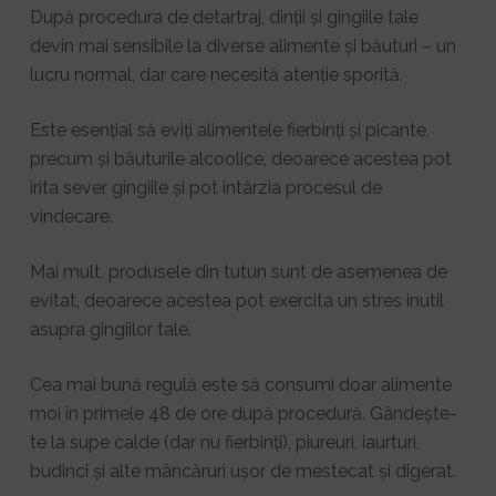
După procedura de detartraj, dinții și gingiile tale
devin mai sensibile la diverse alimente și băuturi – un
lucru normal, dar care necesită atenție sporită.
Este esențial să eviți alimentele fierbinți și picante,
precum și băuturile alcoolice, deoarece acestea pot
irita sever gingiile și pot întârzia procesul de
vindecare.
Mai mult, produsele din tutun sunt de asemenea de
evitat, deoarece acestea pot exercita un stres inutil
asupra gingiilor tale.
Cea mai bună regulă este să consumi doar alimente
moi în primele 48 de ore după procedură. Gândește-
te la supe calde (dar nu fierbinți), piureuri, iaurturi,
budinci și alte mâncăruri ușor de mestecat și digerat.