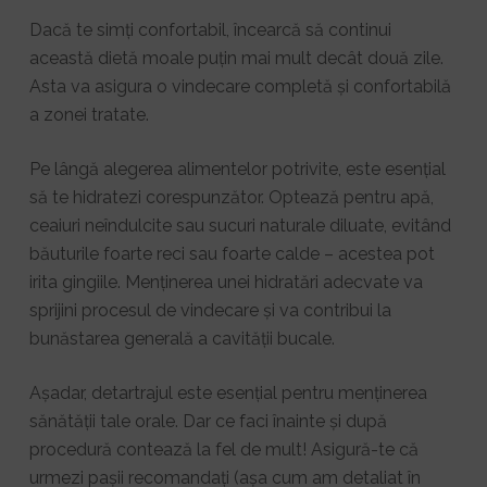
Dacă te simți confortabil, încearcă să continui
această dietă moale puțin mai mult decât două zile.
Asta va asigura o vindecare completă și confortabilă
a zonei tratate.
Pe lângă alegerea alimentelor potrivite, este esențial
să te hidratezi corespunzător. Optează pentru apă,
ceaiuri neîndulcite sau sucuri naturale diluate, evitând
băuturile foarte reci sau foarte calde – acestea pot
irita gingiile. Menținerea unei hidratări adecvate va
sprijini procesul de vindecare și va contribui la
bunăstarea generală a cavității bucale.
Așadar, detartrajul este esențial pentru menținerea
sănătății tale orale. Dar ce faci înainte și după
procedură contează la fel de mult! Asigură-te că
urmezi pașii recomandați (așa cum am detaliat în