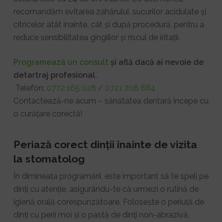
recomandăm evitarea zahărului, sucurilor acidulate și
citricelor atât înainte, cât și după procedură, pentru a
reduce sensibilitatea gingiilor și riscul de iritații.
Programează un consult
și află dacă ai nevoie de
detartraj profesional.
Telefon:
0772 165 028
/
0721 208 884
Contactează-ne acum – sănătatea dentară începe cu
o curățare corectă!
Periază corect dinții înainte de vizita
la stomatolog
În dimineața programării, este important să te speli pe
dinți cu atenție, asigurându-te că urmezi o rutină de
igienă orală corespunzătoare. Folosește o periuță de
dinți cu perii moi și o pastă de dinți non-abrazivă,