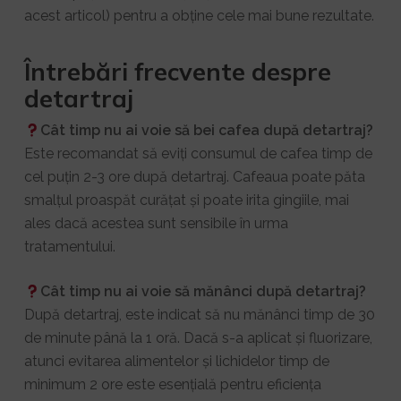
acest articol) pentru a obține cele mai bune rezultate.
Întrebări frecvente despre
detartraj
Cât timp nu ai voie să bei cafea după detartraj?
Este recomandat să eviți consumul de cafea timp de
cel puțin 2-3 ore după detartraj. Cafeaua poate păta
smalțul proaspăt curățat și poate irita gingiile, mai
ales dacă acestea sunt sensibile în urma
tratamentului.
Cât timp nu ai voie să mănânci după detartraj?
După detartraj, este indicat să nu mănânci timp de 30
de minute până la 1 oră. Dacă s-a aplicat și fluorizare,
atunci evitarea alimentelor și lichidelor timp de
minimum 2 ore este esențială pentru eficiența