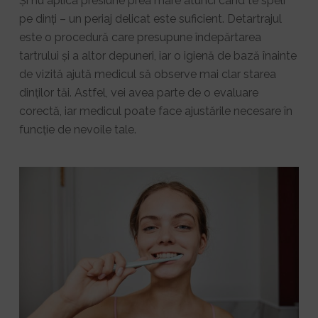
Și nu aplica presiune prea mare atunci când te speli
pe dinți – un periaj delicat este suficient. Detartrajul
este o procedură care presupune îndepărtarea
tartrului și a altor depuneri, iar o igienă de bază înainte
de vizită ajută medicul să observe mai clar starea
dinților tăi. Astfel, vei avea parte de o evaluare
corectă, iar medicul poate face ajustările necesare în
funcție de nevoile tale.