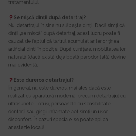
tratamentului.
Se mișcă dinții după detartraj?
Nu, detartrajul în sine nu slăbește dinții. Dacă simți că
dinții „se mișcă” după detartraj, acest lucru poate fi
cauzat de faptul că tartrul acumulat anterior ținea
artificial dinții în poziție. După curățare, mobilitatea lor
naturală (dacă există deja boală parodontală) devine
mai evidentă.
Este dureros detartrajul?
În general, nu este dureros, mai ales dacă este
realizat cu aparatură modernă, precum detartrajul cu
ultrasunete. Totuși, persoanele cu sensibilitate
dentară sau gingii inflamate pot simți un ușor
disconfort. În cazuri speciale, se poate aplica
anestezie locală.