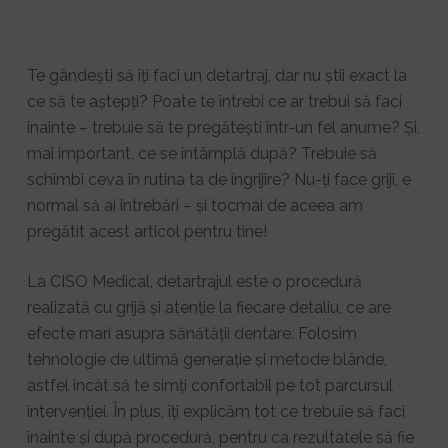
Te gândești să îți faci un detartraj, dar nu știi exact la
ce să te aștepți? Poate te întrebi ce ar trebui să faci
înainte – trebuie să te pregătești într-un fel anume? Și,
mai important, ce se întâmplă după? Trebuie să
schimbi ceva în rutina ta de îngrijire? Nu-ți face griji, e
normal să ai întrebări – și tocmai de aceea am
pregătit acest articol pentru tine!
La CISO Medical, detartrajul este o procedură
realizată cu grijă și atenție la fiecare detaliu, ce are
efecte mari asupra sănătății dentare. Folosim
tehnologie de ultimă generație și metode blânde,
astfel încât să te simți confortabil pe tot parcursul
intervenției. În plus, îți explicăm tot ce trebuie să faci
înainte și după procedură, pentru ca rezultatele să fie