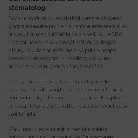
stomatolog
Dacă te confrunți cu sensibilități dentare, sângerări
gingivale sau alte probleme dentare, este esențial să
le discuți cu medicul înainte de procedură. La CISO
Medical, ne dorim să știm cât mai multe despre
istoricul tău dentar, astfel încât să putem adapta
procedura de detartraj la nevoile tale și să ne
asigurăm că totul decurge fără disconfort.
În plus, dacă ai întrebări sau temeri legate de
detartraj, nu ezita să ni le spui! Ne dorim să te simți
complet în largul tău înainte de detartraj. Îți explicăm
în detaliu fiecare etapă, astfel încât să știi exact ce se
va întâmpla.
Sfatul nostru este să eviți alimentele acide și
colorantele cu 24 de ore înainte. De asemenea,