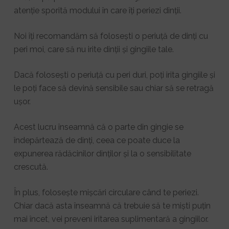
atenție sporită modului în care îți periezi dinții.
Noi îți recomandăm să folosești o periuță de dinți cu
peri moi, care să nu irite dinții și gingiile tale.
Dacă folosești o periuță cu peri duri, poți irita gingiile și
le poți face să devină sensibile sau chiar să se retragă
ușor.
Acest lucru înseamnă că o parte din gingie se
îndepărtează de dinți, ceea ce poate duce la
expunerea rădăcinilor dinților și la o sensibilitate
crescută.
În plus, folosește mișcări circulare când te periezi.
Chiar dacă asta înseamnă că trebuie să te miști puțin
mai încet, vei preveni iritarea suplimentară a gingiilor.