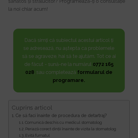
sănătos și strălucitor? Programează-ți o consultație
la noi chiar acum!
Dacă simți că subiectul acestui articol ți
se adresează, nu aștepta ca problemele
să se agraveze, hai să te ajutăm. Tot ce ai
de făcut - sună-ne la numărul
0772 165
028
, sau completează
formularul de
programare.
Cuprins articol
Ce să faci înainte de procedura de detartraj?
Comunică deschis cu medicul stomatolog
Periază corect dinții înainte de vizita la stomatolog
Evită fumatul