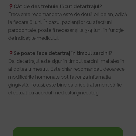
Cât de des trebuie făcut detartrajul?
Frecvența recomandată este de două ori pe an, adică
la fiecare 6 luni. În cazul pacienților cu afecțiuni
parodontale, poate fi necesar și la 3-4 luni, în funcție
de indicațiile medicului.
Se poate face detartraj în timpul sarcinii?
Da, detartrajul este sigur în timpul sarcinii, mai ales în
al doilea trimestru. Este chiar recomandat, deoarece
modificările hormonale pot favoriza inflamația
gingivală. Totuși, este bine ca orice tratament să fie
efectuat cu acordul medicului ginecolog.