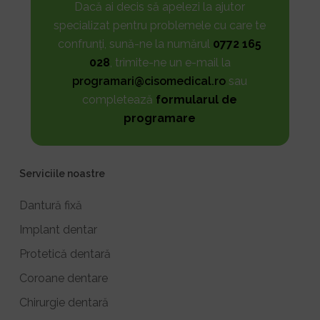
Dacă ai decis să apelezi la ajutor
specializat pentru problemele cu care te
confrunți, sună-ne la numărul
0772 165
028
, trimite-ne un e-mail la
programari@cisomedical.ro
sau
completează
formularul de
programare
Serviciile noastre
Dantură fixă
Implant dentar
Protetică dentară
Coroane dentare
Chirurgie dentară