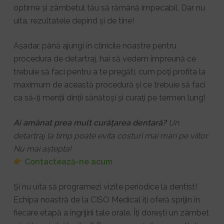
optime și zâmbetul tău să rămână impecabil. Dar nu
uita, rezultatele depind și de tine!
Așadar, până ajungi în clinicile noastre pentru
procedura de detartraj, hai să vedem împreună ce
trebuie să faci pentru a te pregăti, cum poți profita la
maximum de această procedură și ce trebuie să faci
ca să-ți menții dinții sănătoși și curați pe termen lung!
Ai amânat prea mult curățarea dentară?
Un
detartraj la timp poate evita costuri mai mari pe viitor.
Nu mai aștepta!
Contactează-ne acum
Și nu uita să programezi vizite periodice la dentist!
Echipa noastră de la CISO Medical îți oferă sprijin în
fiecare etapă a îngrijirii tale orale. Îți dorești un zâmbet