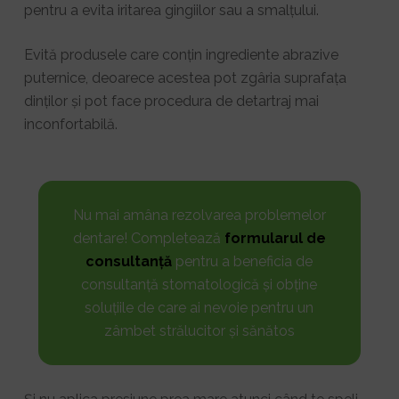
pentru a evita iritarea gingiilor sau a smalțului.
Evită produsele care conțin ingrediente abrazive
puternice, deoarece acestea pot zgâria suprafața
dinților și pot face procedura de detartraj mai
inconfortabilă.
Nu mai amâna rezolvarea problemelor
dentare! Completează
formularul de
consultanță
pentru a beneficia de
consultanță stomatologică și obține
soluțiile de care ai nevoie pentru un
zâmbet strălucitor și sănătos