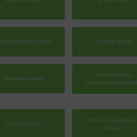
radăcinii dintelui)
gingiei dintelui)
persensibilitate dentară
Nevralgii dentare
Fractură dentară
Sângerarea gingiei
(fisurare/ciobirea dintel
Fractură mandibulară
Fisură a dintelui
maxilară