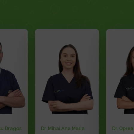
cu Dragos
Dr. Mihai Ana Maria
Dr. Opre