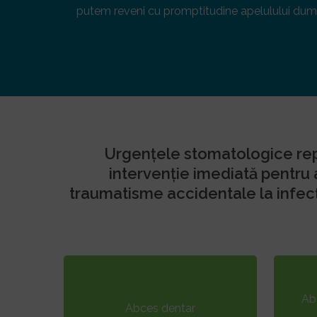
putem reveni cu promptitudine apelulului du
Urgențele stomatologice repr
intervenție imediată pentru 
traumatisme accidentale la infec
Abc
Abces dentar