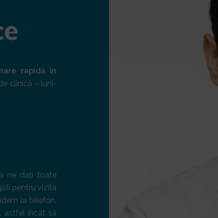
ce
mare rapidă în
de clinică – luni-
că ne dați toate
ăti pentru vizita
dem la telefon,
 astfel încât să