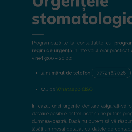
Urgențele
stomatologi
Programează-te la consultațiile cu
progra
regim de urgență
în intervalul orar practicat 
vineri 9:00 – 20:00:
la
numărul de telefon
0772 165 028
sau pe
Whatsapp CISO
.
În cazul unei urgențe dentare asigurați-vă 
detaliile posibile, astfel încât să ne putem preg
dumneavoastră. Dacă nu putem să vă răspun
lăsăți un mesaj detaliat cu datele de contact,