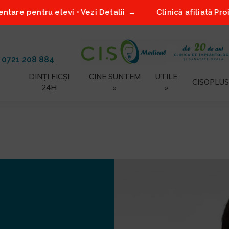
evi • Vezi Detalii
Clinică afiliată Proiect Smile2 – 
/
0721 208 884
DINȚI FICȘI
CINE SUNTEM
UTILE
CISOPLUS
24H
»
»