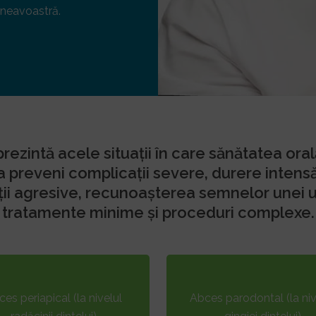
mneavoastră.
ezintă acele situații în care sănătatea oral
a preveni complicații severe, durere intensă 
ții agresive, recunoașterea semnelor unei u
tratamente minime și proceduri complexe.
es periapical (la nivelul
Abces parodontal (la niv