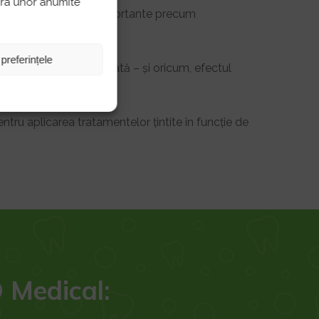
pra unor anumite
sunt afectate funcții importante precum
 preferințele
tul este de scurtă durată – și oricum, efectul
u aplicarea tratamentelor țintite în funcție de
 Medical: