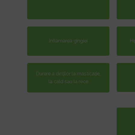
Inflamarea gingiei
Hi
Durere a dinților la masticație,
la cald sau la rece