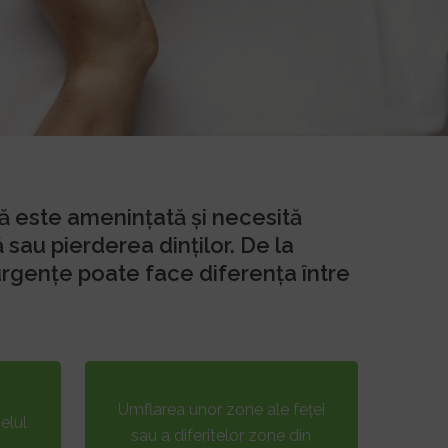
ă este amenințată și necesită
sau pierderea dinților. De la
rgențe poate face diferența între
Umflarea unor zone ale feței
elul
sau a diferitelor zone din