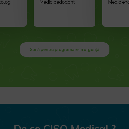
tolog
Medic pedodont
Medic en
Sună pentru programare în urgență
De ce CISO Medical ?