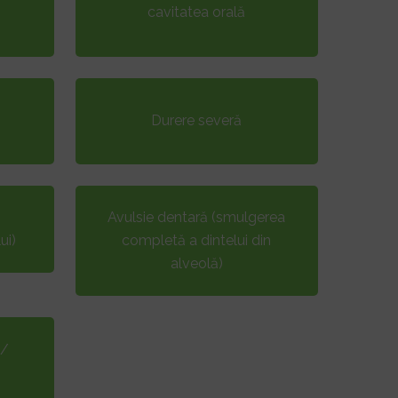
cavitatea orală
Durere severă
Avulsie dentară (smulgerea
ui)
completă a dintelui din
alveolă)
 /