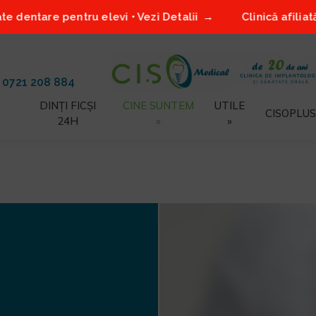
entru elevi • Vezi Detalii
Clinică afiliată Proiect S
/
0721 208 884
DINȚI FICȘI
CINE SUNTEM
UTILE
CISOPLUS
24H
»
»