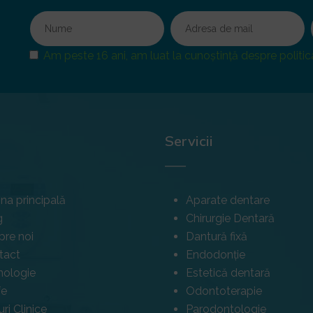
Am peste 16 ani, am luat la cunoștință despre politica
Servicii
na principală
Aparate dentare
g
Chirurgie Dentară
pre noi
Dantură fixă
tact
Endodonție
nologie
Estetică dentară
fe
Odontoterapie
ri Clinice
Parodontologie