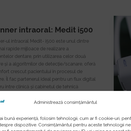
nner intraoral: Medit i500
r-ul intraoral Medit- i500 este unul dintre
ai rapide mijloace de realizare a
telor dentare, prin utilizarea celor două
 și a algoritmilor de detecție/scanare, oferă
fort crescut pacientului în procesul de
e. Îl fac partenerul ideal pentru un flux digital
ru între clinică și cabinetul de tehnică
ră.
Administrează consimțământul
ai bună experiență, folosim tehnologii, cum ar fi cookie-uri, pen
despre dispozitive. Consimțământul pentru aceste tehnologii ne