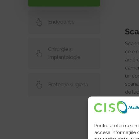
Endodonție
Sca
Scanne
Chirurgie și
cele m
Implantologie
ampren
camere
un con
scanar
Protecție și Igienă
de luc
denta
Pentru a oferi cea m
accesa informațiile 