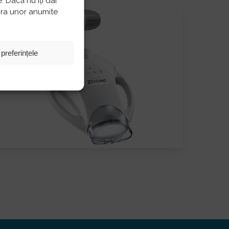
 Dacă nu îți dai
pra unor anumite
 preferințele