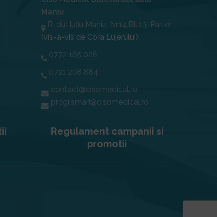
Maniu
B-dul Iuliu Maniu, Nr.14,Bl. 13, Parter
(vis-a-vis de Cora Lujerului)
0772 165 028
0721 208 884
contact@cisomedical.ro
programari@cisomedical.ro
ii
Regulament campanii si
promotii