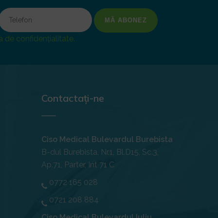
 de confidențialitate.
Contactați-ne
Ciso Medical Bulevardul Burebista
B-dul Burebista, Nr.1, Bl.D15, Sc.3,
Ap.71, Parter, Int 71 C
0772 165 028
0721 208 884
Ciso Medical Bulevardul Iuliu