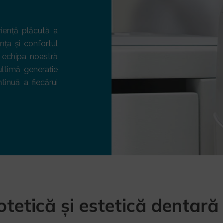
iență plăcută a
ța și confortul
e echipa noastră
ltimă generație
tinuă a fiecărui
otetică și estetică dentară