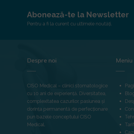
Abonează-te la Newsletter
Pentru a fi la curent cu ultimele noutăți.
Despre noi
Meniu
CISO Medical – clinici stomatologice
Pagi
cu 10 ani de experiență. Diversitatea,
Blo
complexitatea cazurilor, pasiunea și
Des
dorința permanentă de perfecționare
Con
pun bazele conceptului CISO
Teh
Medical.
Tari
Cazu