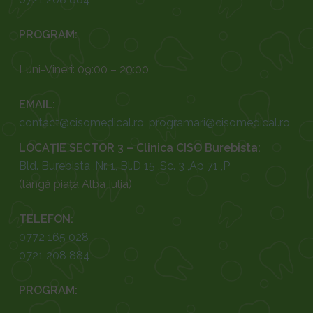
PROGRAM:
Luni-Vineri: 09:00 – 20:00
EMAIL:
contact@cisomedical.ro
,
programari@cisomedical.ro
LOCAȚIE SECTOR 3 – Clinica CISO Burebista:
Bld. Burebista ,Nr. 1, Bl.D 15 ,Sc. 3 ,Ap 71 ,P
(lângă piața Alba Iulia)
TELEFON:
0772 165 028
0721 208 884
PROGRAM: