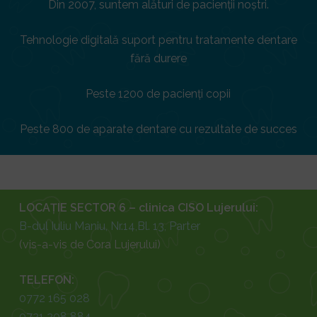
Din 2007, suntem alături de pacienții noștri.
Tehnologie digitală suport pentru tratamente dentare
fără durere
Peste 1200 de pacienți copii
Peste 800 de aparate dentare cu rezultate de succes
LOCAȚIE SECTOR 6 – clinica CISO Lujerului:
B-dul Iuliu Maniu, Nr.14,Bl. 13, Parter
(vis-a-vis de Cora Lujerului)
TELEFON:
0772 165 028
0721 208 884