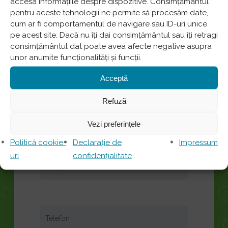
accesa informațiile despre dispozitive. Consimțământul
pentru aceste tehnologii ne permite să procesăm date,
cum ar fi comportamentul de navigare sau ID-uri unice
Campanie promoțională valabilă pentru
pe acest site. Dacă nu îți dai consimțământul sau îți retragi
consimțământul dat poate avea afecte negative asupra
programările efectuate în perioada 10
unor anumite funcționalități și funcții.
septembrie – 15 octombrie 2024
Acceptă
Pentru a beneficia de reducere, completați
formularul de mai jos:
Refuză
Vezi preferințele
Politică cookie-
Declarație de
Impressum
uri
confidențialitate