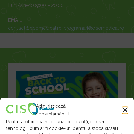
Luni-Vineri: 09:00 – 20:00
EMAIL:
contact@cisomedical.ro
,
programari@cisomedical.ro
Administrează
consimțământul
Pentru a oferi cea mai bună experiență, folosim
tehnologii, cum ar fi cookie-uri, pentru a stoca și/sau
Formular de contact