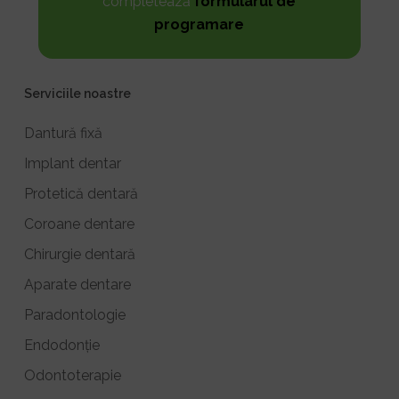
completează
formularul de
programare
Serviciile noastre
Dantură fixă
Implant dentar
Protetică dentară
Coroane dentare
Chirurgie dentară
Aparate dentare
Paradontologie
Endodonție
Odontoterapie