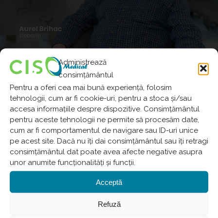
Administrează
consimțământul
Pentru a oferi cea mai bună experiență, folosim
tehnologii, cum ar fi cookie-uri, pentru a stoca și/sau
Articolul Următor
accesa informațiile despre dispozitive. Consimțământul
Gradea Andrei
pentru aceste tehnologii ne permite să procesăm date,
cum ar fi comportamentul de navigare sau ID-uri unice
pe acest site. Dacă nu îți dai consimțământul sau îți retragi
consimțământul dat poate avea afecte negative asupra
unor anumite funcționalități și funcții.
Acceptă
Refuză
Articole asemănătoare