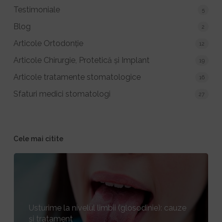
Testimoniale
5
Blog
2
Articole Ortodonție
12
Articole Chirurgie, Protetică și Implant
19
Articole tratamente stomatologice
16
Sfaturi medici stomatologi
27
Cele mai citite
Usturime la nivelul limbii (glosodinie): cauze
și tratament