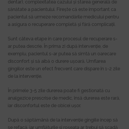
dentar), complexitatea cazului și starea generală de
sănătate a pacientului. Firește că este important ca
pacientul să urmeze recomandările medicului pentru
a asigura o recuperare completă și fără complicații.
Sunt câteva etape în care procesul de recuperare s-
ar putea descrie. În prima zi după intervenție, de
exemplu, pacientul s-ar putea să simtă un oarecare
disconfort și să aibă o durere ușoară. Umflarea
gingiilor este un efect frecvent care dispare în 1-2 zile
de la intervenție.
În primele 3-5 zile durerea poate fi gestionată cu
analgezice prescrise de medic, însă durerea este rară,
iar disconfortul este de obicei ușor.
După o săptămână de la intervenție gingiile încep să
se refacă, iar umflăturile și roșeața ar trebui să scadă