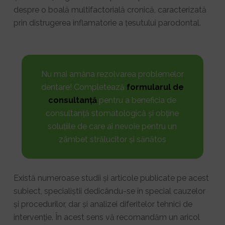
despre o boală multifactorială cronică, caracterizată
prin distrugerea inflamatorie a țesutului parodontal.
Nu mai amâna rezolvarea problemelor
dentare! Completează
formularul de
consultanță
pentru a beneficia de
consultanță stomatologică și obține
soluțiile de care ai nevoie pentru un
zâmbet strălucitor și sănătos
Există numeroase studii și articole publicate pe acest
subiect, specialiștii dedicându-se în special cauzelor
și procedurilor, dar și analizei diferitelor tehnici de
intervenție. În acest sens vă recomandăm un aricol