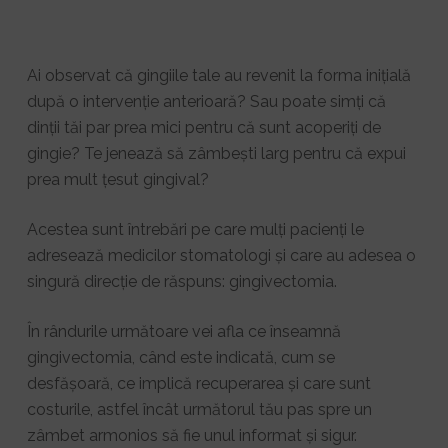
Ai observat că gingiile tale au revenit la forma inițială
după o intervenție anterioară? Sau poate simți că
dinții tăi par prea mici pentru că sunt acoperiți de
gingie? Te jenează să zâmbești larg pentru că expui
prea mult țesut gingival?
Acestea sunt întrebări pe care mulți pacienți le
adresează medicilor stomatologi și care au adesea o
singură direcție de răspuns: gingivectomia.
În rândurile următoare vei afla ce înseamnă
gingivectomia, când este indicată, cum se
desfășoară, ce implică recuperarea și care sunt
costurile, astfel încât următorul tău pas spre un
zâmbet armonios să fie unul informat și sigur.