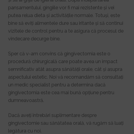
pansamentului, gingiile vor fi mai rezistente și vei
putea relua dieta și activitățile normale. Totuși, este
bine să eviți alimentele dure sau iritante și să continui
vizitele de control pentru a te asigura că procesul de
vindecare decurge bine.
Sper că v-am convins că gingivectomia este o
procedură chirurgicală care poate avea un impact
semnificativ atât asupra sănătății orale, cât și asupra
aspectului estetic. Noi vă recomandăm să consultați
un medic specialist pentru a determina dacă
gingivectomia este cea mai bună opțiune pentru
dumneavoastră.
Dacă aveți întrebări suplimentare despre
gingivectomie sau sănătatea orală, vă rugăm să luați
legătura cu noi.