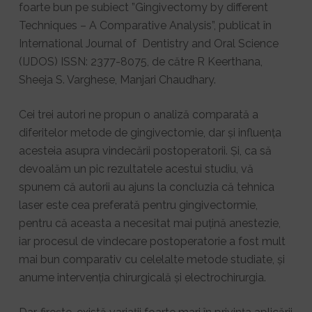
foarte bun pe subiect ”Gingivectomy by different
Techniques – A Comparative Analysis”, publicat în
International Journal of Dentistry and Oral Science
(IJDOS) ISSN: 2377-8075, de către R Keerthana,
Sheeja S. Varghese, Manjari Chaudhary.
Cei trei autori ne propun o analiză comparată a
diferitelor metode de gingivectomie, dar și influența
acesteia asupra vindecării postoperatorii. Și, ca să
devoalăm un pic rezultatele acestui studiu, vă
spunem că autorii au ajuns la concluzia că tehnica
laser este cea preferată pentru gingivectormie,
pentru că aceasta a necesitat mai puțină anestezie,
iar procesul de vindecare postoperatorie a fost mult
mai bun comparativ cu celelalte metode studiate, și
anume intervenția chirurgicală și electrochirurgia.