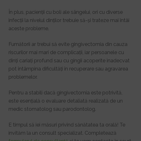
În plus, pacienții cu boli ale sângelui, ori cu diverse
infecții la nivelul dinților trebuie să-și trateze mai întâi
aceste probleme.
Fumătorii ar trebui să evite gingivectomia din cauza
riscurilor mai mari de complicații, iar persoanele cu
dinți cariați profund sau cu gingii acoperite inadecvat
pot întâmpina dificultăți în recuperare sau agravarea
problemelor.
Pentru a stabili dacă gingivectomia este potrivită,
este esențială o evaluare detaliată realizată de un
medic stomatolog sau parodontolog.
E timpul să iei măsuri privind sănătatea ta orală! Te
invităm la un consult specializat. Completează