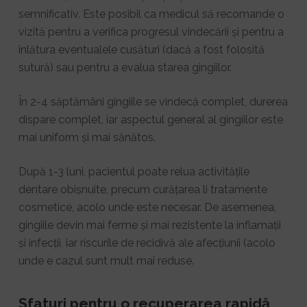
semnificativ. Este posibil ca medicul să recomande o
vizită pentru a verifica progresul vindecării și pentru a
înlătura eventualele cusături (dacă a fost folosită
sutură) sau pentru a evalua starea gingiilor.
În 2-4 săptămâni gingiile se vindecă complet, durerea
dispare complet, iar aspectul general al gingiilor este
mai uniform și mai sănătos.
După 1-3 luni, pacientul poate relua activitățile
dentare obișnuite, precum curățarea li tratamente
cosmetice, acolo unde este necesar. De asemenea,
gingiile devin mai ferme și mai rezistente la inflamații
și infecții, iar riscurile de recidivă ale afecțiunii (acolo
unde e cazul sunt mult mai reduse.
Sfaturi pentru o recuperarea rapidă