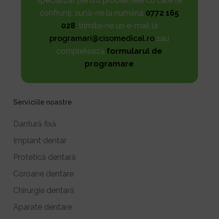
specializat pentru problemele cu care te
confrunți, sună-ne la numărul
0772 165
028
, trimite-ne un e-mail la
programari@cisomedical.ro
sau
completează
formularul de
programare
Serviciile noastre
Dantură fixă
Implant dentar
Protetică dentară
Coroane dentare
Chirurgie dentară
Aparate dentare