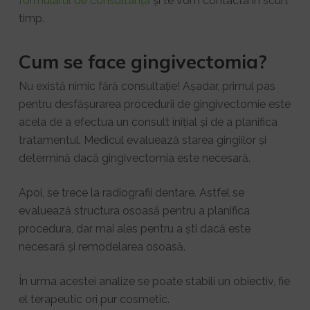
formularul de consultanță
și te vom contacta în scurt
timp.
Cum se face gingivectomia?
Nu există nimic fără consultație! Așadar, primul pas
pentru desfășurarea procedurii de gingivectomie este
acela de a efectua un consult inițial și de a planifica
tratamentul. Medicul evaluează starea gingiilor și
determină dacă gingivectomia este necesară.
Apoi, se trece la radiografii dentare. Astfel se
evaluează structura osoasă pentru a planifica
procedura, dar mai ales pentru a ști dacă este
necesară și remodelarea osoasă.
În urma acestei analize se poate stabili un obiectiv, fie
el terapeutic ori pur cosmetic.