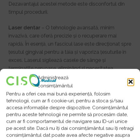
Dezavantajul acestei metode este disconfortul din
timpul procedurii.
Laser dentar
– O tehnologie avansată, minim
invazivă, care oferă precizie și o recuperare mai
rapidă. În esență, un fascicul lase este direcționat spre
țesutul gingival pentru a tăia și vaporiza țesuturile în
exces. Laserul sigilează casele de sânge și
terminațiile nervoase, eliminând și necesitatea
pansamentelor extinse. Printr-o astfel de intervenție
Administrează
se îndepărtează țesutul afectat, gingiile păstrându-se
consimțământul
sănătoase. Laserul sigilează vasele de sânge, fapt ce
Pentru a oferi cea mai bună experiență, folosim
reduce pierderile de sânge. Durerea și inflamația post-
tehnologii, cum ar fi cookie-uri, pentru a stoca și/sau
accesa informațiile despre dispozitive. Consimțământul
operatorie sunt mult reduse. Vindecarea este mai
pentru aceste tehnologii ne permite să procesăm date,
rapidă, în special datorită efectului de sterilizare și a
cum ar fi comportamentul de navigare sau ID-uri unice
daunelor minime aduse țesutului din jur. Dezavantajul
pe acest site. Dacă nu îți dai consimțământul sau îți retragi
acestei metode este costul ridicat, atât în privința
consimțământul dat poate avea afecte negative asupra