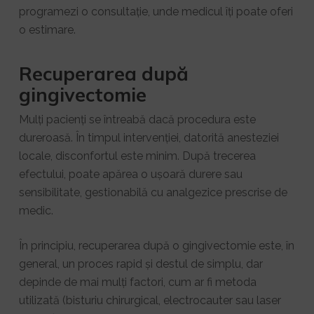
programezi o consultație, unde medicul îți poate oferi
o estimare.
Recuperarea după
gingivectomie
Mulți pacienți se întreabă dacă procedura este
dureroasă. În timpul intervenției, datorită anesteziei
locale, disconfortul este minim. După trecerea
efectului, poate apărea o ușoară durere sau
sensibilitate, gestionabilă cu analgezice prescrise de
medic.
În principiu, recuperarea după o gingivectomie este, în
general, un proces rapid și destul de simplu, dar
depinde de mai mulți factori, cum ar fi metoda
utilizată (bisturiu chirurgical, electrocauter sau laser