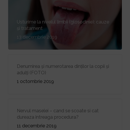
Usturime la nivelul limbii (glosodinie): cauze
și tratament
13 decembrie 2019
Denumirea și numerotarea dinților la copii și
adulți (FOTO)
1 octombrie 2019
Nervul maselei – cand se scoate si cat
dureaza intreaga procedura?
11 decembrie 2019