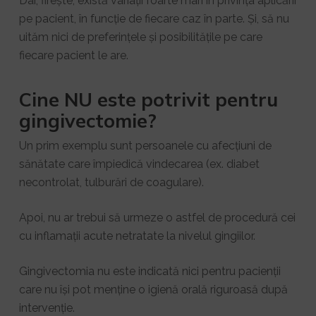
Dar, firește, există variații foarte mari în privința aplicării
pe pacient, în funcție de fiecare caz în parte. Și, să nu
uităm nici de preferințele și posibilitățile pe care
fiecare pacient le are.
Cine NU este potrivit pentru
gingivectomie?
Un prim exemplu sunt persoanele cu afecțiuni de
sănătate care împiedică vindecarea (ex. diabet
necontrolat, tulburări de coagulare).
Apoi, nu ar trebui să urmeze o astfel de procedură cei
cu inflamații acute netratate la nivelul gingiilor.
Gingivectomia nu este indicată nici pentru pacienții
care nu își pot menține o igienă orală riguroasă după
intervenție.