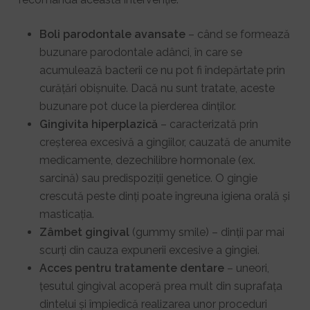
Boli parodontale avansate
– când se formează
buzunare parodontale adânci, în care se
acumulează bacterii ce nu pot fi îndepărtate prin
curățări obișnuite. Dacă nu sunt tratate, aceste
buzunare pot duce la pierderea dinților.
Gingivita hiperplazică
– caracterizată prin
creșterea excesivă a gingiilor, cauzată de anumite
medicamente, dezechilibre hormonale (ex.
sarcină) sau predispoziții genetice. O gingie
crescută peste dinți poate îngreuna igiena orală și
masticația.
Zâmbet gingival
(gummy smile) – dinții par mai
scurți din cauza expunerii excesive a gingiei.
Acces pentru tratamente dentare
– uneori,
țesutul gingival acoperă prea mult din suprafața
dintelui și împiedică realizarea unor proceduri