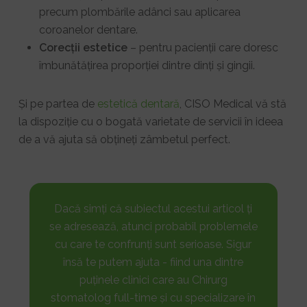
precum plombările adânci sau aplicarea
coroanelor dentare.
Corecții estetice
– pentru pacienții care doresc
îmbunătățirea proporției dintre dinți și gingii.
Și pe partea de
estetică dentară
, CISO Medical vă stă
la dispoziție cu o bogată varietate de servicii în ideea
de a vă ajuta să obțineți zâmbetul perfect.
Dacă simți că subiectul acestui articol ți
se adresează, atunci probabil problemele
cu care te confrunți sunt serioase. Sigur
însă te putem ajuta - fiind una dintre
puținele clinici care au Chirurg
stomatolog full-time și cu specializare în