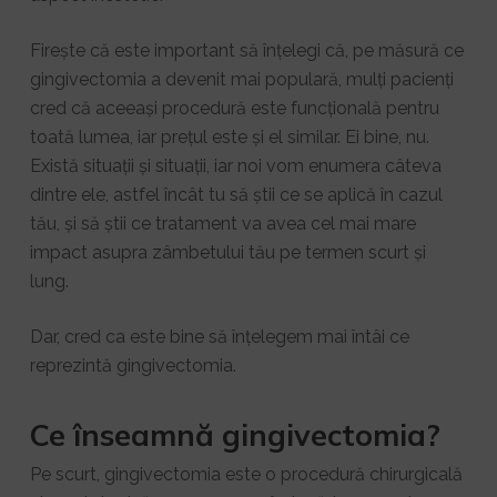
Firește că este important să înțelegi că, pe măsură ce
gingivectomia a devenit mai populară, mulți pacienți
cred că aceeași procedură este funcțională pentru
toată lumea, iar prețul este și el similar. Ei bine, nu.
Există situații și situații, iar noi vom enumera câteva
dintre ele, astfel încât tu să știi ce se aplică în cazul
tău, și să știi ce tratament va avea cel mai mare
impact asupra zâmbetului tău pe termen scurt și
lung.
Dar, cred ca este bine să înțelegem mai întâi ce
reprezintă gingivectomia.
Ce înseamnă gingivectomia?
Pe scurt, gingivectomia este o procedură chirurgicală