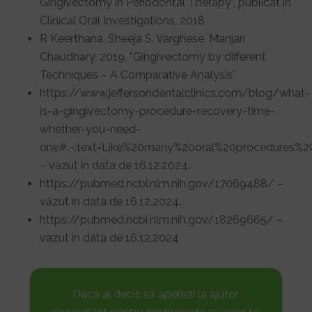
Gingivectomy in Periodontal Therapy”, publicat în
Clinical Oral Investigations, 2018
R Keerthana, Sheeja S. Varghese, Manjari
Chaudhary, 2019, ”Gingivectomy by different
Techniques – A Comparative Analysis”
https://www.jeffersondentalclinics.com/blog/what-
is-a-gingivectomy-procedure-recovery-time-
whether-you-need-
one#:~:text=Like%20many%20oral%20procedures%
– văzut în data de 16.12.2024.
https://pubmed.ncbi.nlm.nih.gov/17069488/ –
văzut în data de 16.12.2024.
https://pubmed.ncbi.nlm.nih.gov/18269665/ –
vazut în data de 16.12.2024
Dacă ai decis să apelezi la ajutor