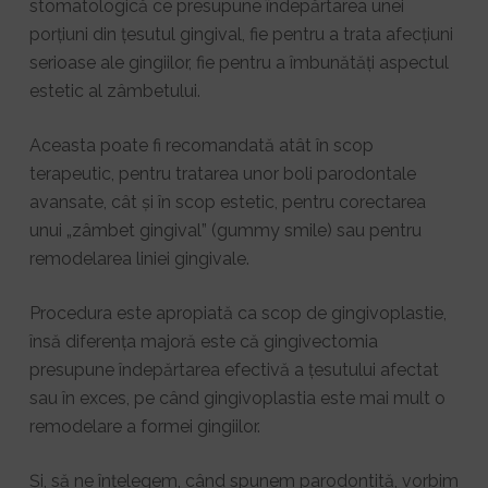
stomatologică ce presupune îndepărtarea unei
porțiuni din țesutul gingival, fie pentru a trata afecțiuni
serioase ale gingiilor, fie pentru a îmbunătăți aspectul
estetic al zâmbetului.
Aceasta poate fi recomandată atât în scop
terapeutic, pentru tratarea unor boli parodontale
avansate, cât și în scop estetic, pentru corectarea
unui „zâmbet gingival” (gummy smile) sau pentru
remodelarea liniei gingivale.
Procedura este apropiată ca scop de gingivoplastie,
însă diferența majoră este că gingivectomia
presupune îndepărtarea efectivă a țesutului afectat
sau în exces, pe când gingivoplastia este mai mult o
remodelare a formei gingiilor.
Și, să ne înțelegem, când spunem parodontită, vorbim