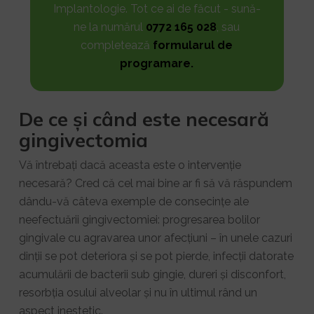
Implantologie. Tot ce ai de făcut - sună-
ne la numărul
0772 165 028
, sau
completează
formularul de
programare.
De ce și când este necesară
gingivectomia
Vă întrebați dacă aceasta este o intervenție
necesară? Cred că cel mai bine ar fi să vă răspundem
dându-vă câteva exemple de consecințe ale
neefectuării gingivectomiei: progresarea bolilor
gingivale cu agravarea unor afecțiuni – în unele cazuri
dinții se pot deteriora și se pot pierde, infecții datorate
acumulării de bacterii sub gingie, dureri și disconfort,
resorbția osului alveolar și nu în ultimul rând un
aspect inestetic.