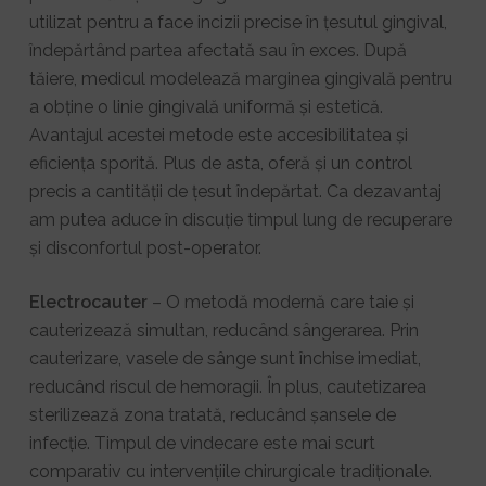
utilizat pentru a face incizii precise în țesutul gingival,
îndepărtând partea afectată sau în exces. După
tăiere, medicul modelează marginea gingivală pentru
a obține o linie gingivală uniformă și estetică.
Avantajul acestei metode este accesibilitatea și
eficiența sporită. Plus de asta, oferă și un control
precis a cantității de țesut îndepărtat. Ca dezavantaj
am putea aduce în discuție timpul lung de recuperare
și disconfortul post-operator.
Electrocauter
– O metodă modernă care taie și
cauterizează simultan, reducând sângerarea. Prin
cauterizare, vasele de sânge sunt închise imediat,
reducând riscul de hemoragii. În plus, cautetizarea
sterilizează zona tratată, reducând șansele de
infecție. Timpul de vindecare este mai scurt
comparativ cu intervențiile chirurgicale tradiționale.