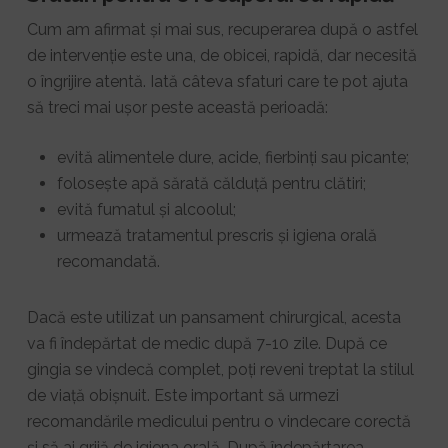
Cum am afirmat și mai sus, recuperarea după o astfel
de intervenție este una, de obicei, rapidă, dar necesită
o îngrijire atentă. Iată câteva sfaturi care te pot ajuta
să treci mai ușor peste această perioadă:
evită alimentele dure, acide, fierbinți sau picante;
folosește apă sărată călduță pentru clătiri;
evită fumatul și alcoolul;
urmează tratamentul prescris și igiena orală
recomandată.
Dacă este utilizat un pansament chirurgical, acesta
va fi îndepărtat de medic după 7-10 zile. După ce
gingia se vindecă complet, poți reveni treptat la stilul
de viață obișnuit. Este important să urmezi
recomandările medicului pentru o vindecare corectă
și să ai grijă de igiena orală. După îndepărtarea