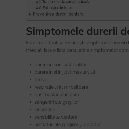
Tratament de canal radicular
Extracția dintelui
Prevenirea durerii dentare
Simptomele durerii d
Este important să recunoști simptomele durerii d
imediat. Iată o listă detaliată a simptomelor comu
durere în și în jurul dinților
durere în și în jurul maxilarului
febră
respirație urât mirositoare
gust neplăcut în gură
sângerări ale gingiilor
inflamație
sensibilitate dentară
umflături ale gingiilor și obrajilor