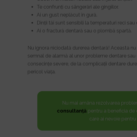
Te confrunți cu sângerări ale gingiilor.
Ai un gust neplăcut în gură.
Dinții tăi sunt sensibili la temperaturi reci sau
Ai o fractură dentară sau o plombă spartă.
Nu ignora niciodată durerea dentară! Aceasta nu r
semnal de alarmă al unor probleme dentare sau m
consecințe severe, de la complicații dentare dur
pericol viața.
Nu mai amâna rezolvarea probl
consultanță
pentru a beneficia de 
care ai nevoie pentru