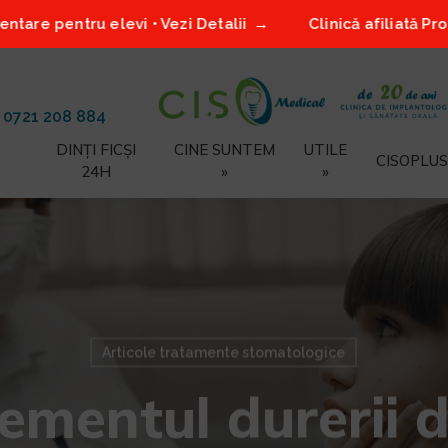
 elevi • Vezi Detalii
Clinică afiliată Proiect Smile2 
/
0721 208 884
DINȚI FICȘI
CINE SUNTEM
UTILE
CISOPLUS
24H
»
»
Articole tratamente stomatologice
mentul durerii d