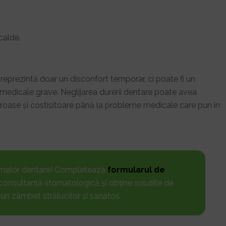
 calde.
eprezintă doar un disconfort temporar, ci poate fi un
edicale grave. Neglijarea durerii dentare poate avea
eroase și costisitoare până la probleme medicale care pun în
emelor dentare! Completează
formularul de
consultanță stomatologică și obține soluțiile de
 un zâmbet strălucitor și sănătos