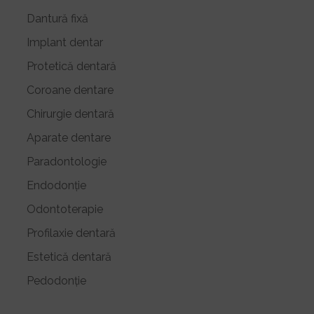
Dantură fixă
Implant dentar
Protetică dentară
Coroane dentare
Chirurgie dentară
Aparate dentare
Paradontologie
Endodonție
Odontoterapie
Profilaxie dentară
Estetică dentară
Pedodonție