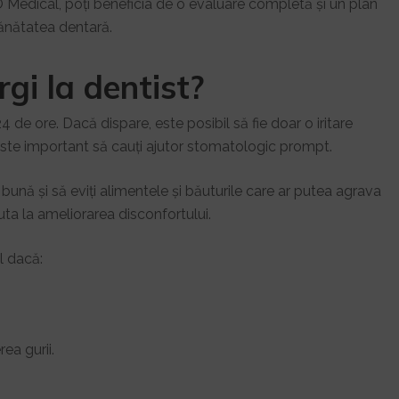
SO Medical, poți beneficia de o evaluare completă și un plan
ănătatea dentară.
gi la dentist?
 de ore. Dacă dispare, este posibil să fie doar o iritare
 este important să cauți ajutor stomatologic prompt.
ă bună și să eviți alimentele și băuturile care ar putea agrava
juta la ameliorarea disconfortului.
l dacă:
ea gurii.