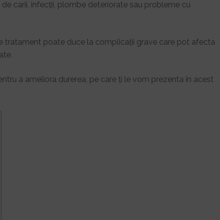
de carii, infecții, plombe deteriorate sau probleme cu
e tratament poate duce la complicații grave care pot afecta
ate.
entru a ameliora durerea, pe care ți le vom prezenta în acest