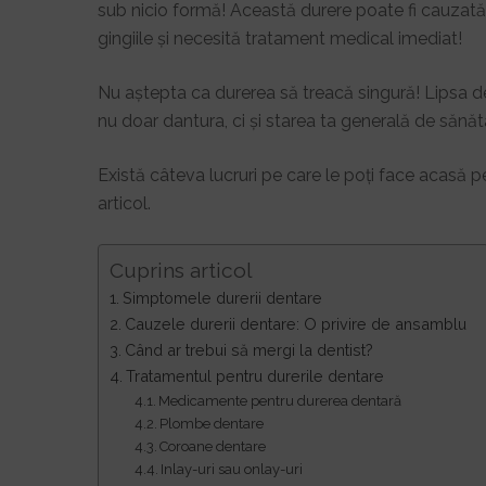
sub nicio formă! Această durere poate fi cauzată 
gingiile și necesită tratament medical imediat!
Nu aștepta ca durerea să treacă singură! Lipsa d
nu doar dantura, ci și starea ta generală de sănăt
Există câteva lucruri pe care le poți face acasă p
articol.
Cuprins articol
Simptomele durerii dentare
Cauzele durerii dentare: O privire de ansamblu
Când ar trebui să mergi la dentist?
Tratamentul pentru durerile dentare
Medicamente pentru durerea dentară
Plombe dentare
Coroane dentare
Inlay-uri sau onlay-uri