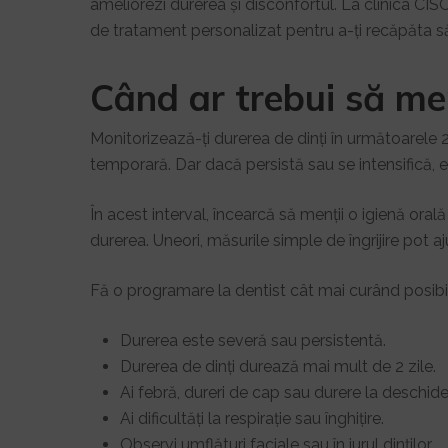
ameliorezi durerea și disconfortul. La clinica CI
de tratament personalizat pentru a-ți recăpăta s
Când ar trebui să mer
Monitorizează-ți durerea de dinți în următoarele 24
temporară. Dar dacă persistă sau se intensifică,
În acest interval, încearcă să menții o igienă oral
durerea. Uneori, măsurile simple de îngrijire pot a
Fă o programare la dentist cât mai curând posibi
Durerea este severă sau persistentă.
Durerea de dinți durează mai mult de 2 zile.
Ai febră, dureri de cap sau durere la deschider
Ai dificultăți la respirație sau înghițire.
Observi umflături faciale sau în jurul dinților.