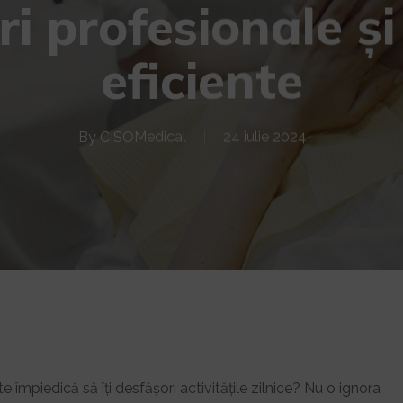
i profesionale și
eficiente
By
CISOMedical
24 iulie 2024
e împiedică să îți desfășori activitățile zilnice? Nu o ignora