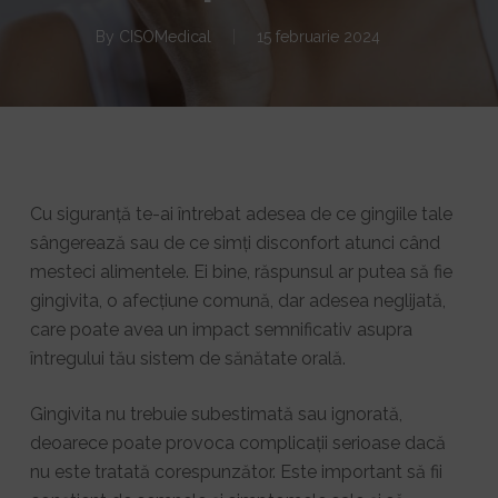
By
CISOMedical
15 februarie 2024
Cu siguranță te-ai întrebat adesea de ce gingiile tale
sângerează sau de ce simți disconfort atunci când
mesteci alimentele. Ei bine, răspunsul ar putea să fie
gingivita, o afecțiune comună, dar adesea neglijată,
care poate avea un impact semnificativ asupra
întregului tău sistem de sănătate orală.
Gingivita nu trebuie subestimată sau ignorată,
deoarece poate provoca complicații serioase dacă
nu este tratată corespunzător. Este important să fii