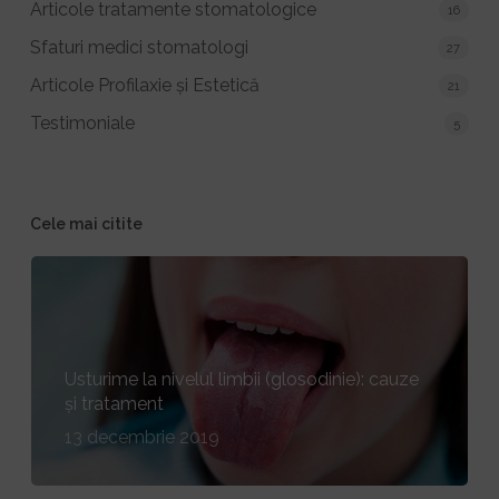
Articole tratamente stomatologice
16
Sfaturi medici stomatologi
27
Articole Profilaxie și Estetică
21
Testimoniale
5
Cele mai citite
Usturime la nivelul limbii (glosodinie): cauze
și tratament
13 decembrie 2019