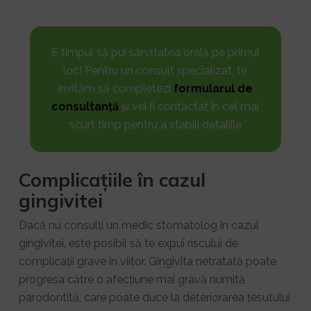
E timpul să pui sănătatea orală pe primul
loc! Pentru un consult specializat, te
invităm să completezi
formularul de
consultanță
și vei fi contactat în cel mai
scurt timp pentru a stabili detaliile
Complicațiile în cazul
gingivitei
Dacă nu consulți un medic stomatolog în cazul
gingivitei, este posibil să te expui riscului de
complicații grave în viitor. Gingivita netratată poate
progresa către o afecțiune mai gravă numită
parodontită, care poate duce la deteriorarea țesutului