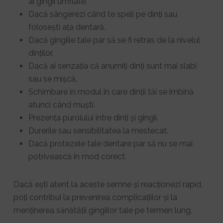
ai gingii umflate.
Dacă sângerezi când te speli pe dinți sau
folosești ața dentară.
Dacă gingiile tale par să se fi retras de la nivelul
dinților.
Dacă ai senzația că anumiți dinți sunt mai slabi
sau se mișcă.
Schimbare în modul în care dinții tăi se îmbină
atunci când muști.
Prezența puroiului între dinți și gingii.
Durerile sau sensibilitatea la mestecat.
Dacă protezele tale dentare par să nu se mai
potrivească în mod corect.
Dacă ești atent la aceste semne și reacționezi rapid,
poți contribui la prevenirea complicațiilor și la
menținerea sănătății gingiilor tale pe termen lung.