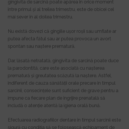
gingivita de sarcină poate apărea în orice moment
între primul și al treilea trimestru, este de obicei cel
mai sever în al doilea trimestru.
Nu există dovezi că gingiile ușor roșii sau umflate ar
putea afecta fătul sau ar putea provoca un avort
spontan sau naștere prematură.
Dar, lăsată netratată, gingivita de sarcină poate duce
la parodontită, care este asociată cu nașterea
prematură și greutatea scăzută la naștere. Astfel,
indiferent de cauza sănătății orale precare în timpul
sarcinii, consecințele sunt suficient de grave pentru a
impune ca fiecare plan de îngrijire prenatală să
includă o atenție atentă la igiena orală bună.
Efectuarea radiografiilor dentare în timpul sarcinii este
sigură cu condiția să se folosească echipament de