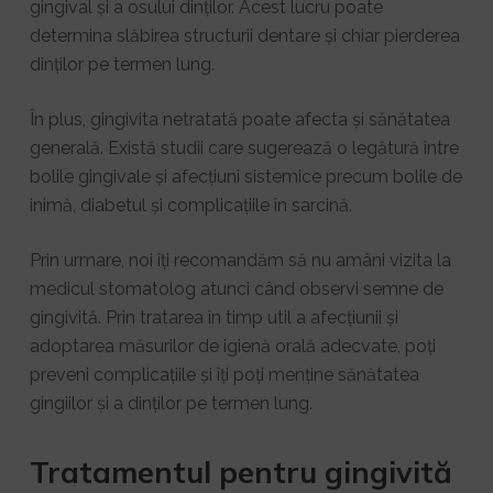
gingival și a osului dinților. Acest lucru poate
determina slăbirea structurii dentare și chiar pierderea
dinților pe termen lung.
În plus, gingivita netratată poate afecta și sănătatea
generală. Există studii care sugerează o legătură între
bolile gingivale și afecțiuni sistemice precum bolile de
inimă, diabetul și complicațiile în sarcină.
Prin urmare, noi îți recomandăm să nu amâni vizita la
medicul stomatolog atunci când observi semne de
gingivită. Prin tratarea în timp util a afecțiunii și
adoptarea măsurilor de igienă orală adecvate, poți
preveni complicațiile și îți poți menține sănătatea
gingiilor și a dinților pe termen lung.
Tratamentul pentru gingivită