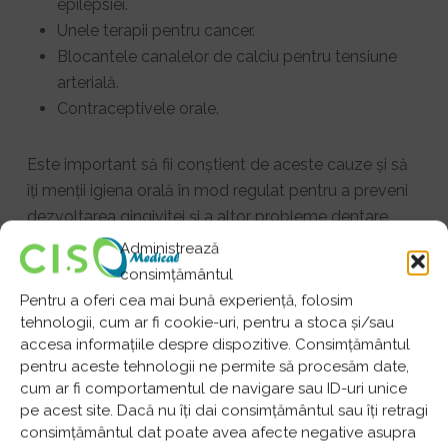
epilepsiei.
Unele terapii pentru cancer.
Blocantele canalelor de calciu pentru tensiune
arterială.
Contraceptivele orale.
Este important să fii conștient de aceste cauze și să
îți menții igiena orală în mod regulat pentru a preveni
dezvoltarea gingivitei și a altor probleme dentare.
Administrează
Ce este gingivita?
consimțământul
Pentru a oferi cea mai bună experiență, folosim
Gingivita reprezintă stadiul incipient al bolii gingivale
tehnologii, cum ar fi cookie-uri, pentru a stoca și/sau
(parodontopatia). Aceasta apare atunci când pe dinții
accesa informațiile despre dispozitive. Consimțământul
tăi se acumulează placa bacteriană, tartrul și
pentru aceste tehnologii ne permite să procesăm date,
cum ar fi comportamentul de navigare sau ID-uri unice
bacteriile, determinând înroșirea, umflarea și
pe acest site. Dacă nu îți dai consimțământul sau îți retragi
sângerarea gingiilor.
consimțământul dat poate avea afecte negative asupra