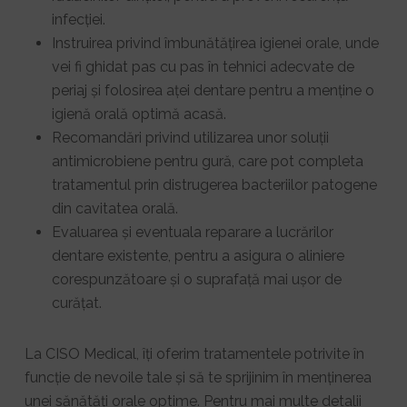
infecției.
Instruirea privind îmbunătățirea igienei orale, unde
vei fi ghidat pas cu pas în tehnici adecvate de
periaj și folosirea aței dentare pentru a menține o
igienă orală optimă acasă.
Recomandări privind utilizarea unor soluții
antimicrobiene pentru gură, care pot completa
tratamentul prin distrugerea bacteriilor patogene
din cavitatea orală.
Evaluarea și eventuala reparare a lucrărilor
dentare existente, pentru a asigura o aliniere
corespunzătoare și o suprafață mai ușor de
curățat.
La CISO Medical, îți oferim tratamentele potrivite în
funcție de nevoile tale și să te sprijinim în menținerea
unei sănătăți orale optime. Pentru mai multe detalii