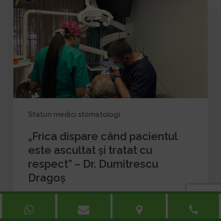
pacientul
este
ascultat
și
tratat
cu
respect”
–
Dr.
Sfaturi medici stomatologi
Dumitrescu
„Frica dispare când pacientul
Dragoș
este ascultat și tratat cu
respect” – Dr. Dumitrescu
Dragoș
De la teamă la încredere: drumul pacientului informat către
un zâmbet sănătos Frica…
WhatsApp
Email
Google
Ph