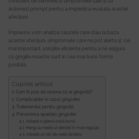
conștient de semnele și simptomele sale și să
acționezi prompt pentru a împiedica evoluția acestei
afecțiuni.
Împreună vom analiza cauzele care stau la baza
acestei afecțiuni, simptomele care ne pot alerta și, cel
mai important, soluțiile eficiente pentru a ne asigura
că gingiile noastre sunt în cea mai bună formă
posibilă.
Cuprins articol
Cum îți poți da seama că ai gingivită?
Complicațiile în cazul gingivitei
Tratamentul pentru gingivită
Prevenirea apariției gingivitei
Adoptă o igienă orală bună
Mergi la medicul dentist în mod regulat
Adoptă un stil de viață sănătos