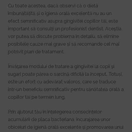
Cu toate acestea, dacă observi că o dietă
îmbunătățită și o igienă orală excelentă nu au un
efect semnificativ asupra gingivitei copiilor tăi, este
important să consulți un profesionist dentist. Aceștia
vor putea să discute problema în detaliu, să elimine
posibilele cauze mai grave și să recomande cel mai
potrivit plan de tratament.
Învățarea modului de tratare a gingivitei la copii și
sugari poate părea o sarcină dificilă la început. Totuși,
este un efort cu adevărat valoros, care se traduce
într-un beneficiu semnificativ pentru sănătatea orală a
copiilor tăi pe termen lung.
Prin ajutorul tău în înțelegerea consecințelor
acumulării de placa bacteriană, încurajarea unor
obiceiuri de igienă orală excelente și promovarea unui