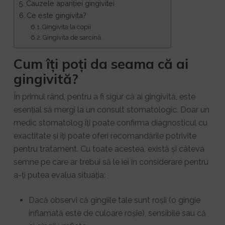
Cauzele apariției gingivitei
Ce este gingivita?
Gingivita la copii
Gingivita de sarcină
Cum îți poți da seama că ai
gingivită?
În primul rând, pentru a fi sigur că ai gingivită, este
esențial să mergi la un consult stomatologic. Doar un
medic stomatolog îți poate confirma diagnosticul cu
exactitate și îți poate oferi recomandările potrivite
pentru tratament. Cu toate acestea, există și câteva
semne pe care ar trebui să le iei în considerare pentru
a-ți putea evalua situația:
Dacă observi că gingiile tale sunt roșii (o gingie
inflamată este de culoare roșie), sensibile sau că