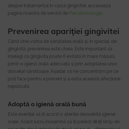
despre tratamentul în cazul gingivitei, accesează
pagina noastră de servicii de
Parodontologie
.
Prevenirea apariției gingivitei
Când vine vorba de sănătatea orală și, în special, de
gingivită, prevenirea este cheia. Este important să
înțelegi că gingivita poate fi evitată în mare măsură
printr-o igienă orală adecvată și prin adoptarea unor
obiceiuri sănătoase. Așadar, să ne concentrăm pe ce
poți face pentru a preveni și a evita această afecțiune
neplăcută.
Adoptă o igienă orală bună
Este esențial să îți acorzi o atenție deosebită igienei
orale. Acest lucru înseamnă să îți periezi dinții timp de