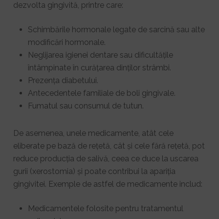
dezvolta gingivită, printre care:
Schimbările hormonale legate de sarcină sau alte
modificări hormonale.
Neglijarea igienei dentare sau dificultățile
întâmpinate în curățarea dinților strâmbi.
Prezența diabetului.
Antecedentele familiale de boli gingivale.
Fumatul sau consumul de tutun.
De asemenea, unele medicamente, atât cele
eliberate pe bază de rețetă, cât și cele fără rețetă, pot
reduce producția de salivă, ceea ce duce la uscarea
gurii (xerostomia) și poate contribui la apariția
gingivitei. Exemple de astfel de medicamente includ:
Medicamentele folosite pentru tratamentul