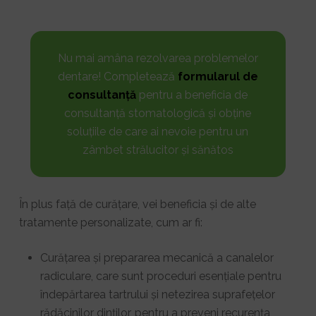
Nu mai amâna rezolvarea problemelor
dentare! Completează
formularul de
consultanță
pentru a beneficia de
consultanță stomatologică și obține
soluțiile de care ai nevoie pentru un
zâmbet strălucitor și sănătos
În plus față de curățare, vei beneficia și de alte
tratamente personalizate, cum ar fi:
Curățarea și prepararea mecanică a canalelor
radiculare, care sunt proceduri esențiale pentru
îndepărtarea tartrului și netezirea suprafețelor
rădăcinilor dinților, pentru a preveni recurența