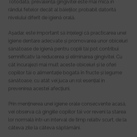
Totodată, prevalența gingivitei este mai mică în
rândul fetelor decât al băieților, probabil datorită
nivelului diferit de igienă orală.
Așadar, este important să înțelegi că practicarea unei
igiene dentare adecvate și promovarea unor obiceiuri
sănătoase de igienă pentru copiii tăi pot contribui
semnificativ la reducerea și eliminarea gingivitei. Cu
cât încurajezi mai mult aceste obiceiuri și le oferi
copiilor tăi o alimentație bogată în fructe și legume
sănătoase, cu atât vei juca un rol esențial în
prevenirea acestei afecțiuni.
Prin menținerea unei igiene orale consecvente acasă,
vei observa că gingiile copiilor tăi vor reveni la starea
lor normală într-un interval de timp relativ scurt, de la
câteva zile la câteva săptămâni.