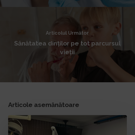
Articolul Următor
Sănătatea dinților pe tot parcursul
vieții
Articole asemănătoare
„Frica
dispare
când