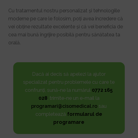
Cu tratamentul nostru personalizat și tehnologiile
moderne pe care le folosim, poți avea încredere că
vei obține rezultate excelente și că vei beneficia de
cea mai bună îngrijire posibilă pentru sănătatea ta
orală.
Dacă ai decis să apelezi la ajutor
specializat pentru problemele cu care te
confrunți, sună-ne la numărul
0772 165
028
, trimite-ne un e-mail la
programari@cisomedical.ro
sau
completează
formularul de
programare