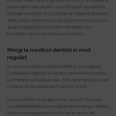
cel puțin două minute de două ori pe zi – dimineața și
seara înainte de culcare – și să folosești ața dentară
cel puțin o dată pe zi. Dacă poți, ar fi ideal să îți periezi
dinții și după fiecare masă sau gustare. Acest lucru va
ajuta la îndepărtarea resturilor alimentare și a
bacteriilor care se acumulează între dinți.
Mergi la medicul dentist în mod
regulat
Nu uita să mergi la medicul dentist în mod regulat.
Consultațiile regulate la dentist sunt esențiale pentru
a-ți menține sănătatea orală. Este recomandat să faci
curățirea dinților la fiecare 6 până la 12 luni.
Dacă te afli într-o situație de risc, cum ar fi fumatul
sau administrarea unor medicamente care pot afecta
sănătatea gingiilor, este posibil să ai nevoie de