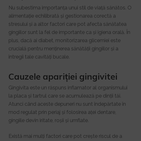
Nu subestima importanța unui stil de viață sănătos. O
alimentație echilibrată și gestionarea corectă a
stresului și a altor factori care pot afecta sănătatea
gingiilor sunt la fel de importante ca și igiena orală. În
plus, dacă ai diabet, monitorizarea glicemiei este
crucială pentru menținerea sănătății gingiilor și a
întregii tale cavități bucale.
Cauzele apariției gingivitei
Gingivita este un răspuns inflamator al organismului
la placa și tartrul care se acumulează pe dinții tăi.
Atunci când aceste depuneri nu sunt îndepărtate în
mod regulat prin periaj și folosirea aței dentare,
gingiile devin iritate, roșii și umflate.
Există mai mulți factori care pot crește riscul de a