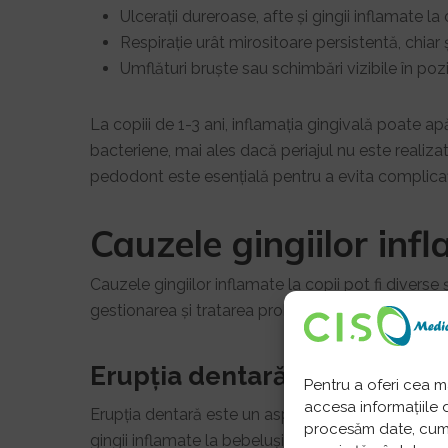
Ulcerații dureroase, afte și gingii inflamate la 
Respirație urât mirositoare persistentă, chiar ș
Umflături bruște sau schimbări vizibile în poziț
La copiii de 1-3 ani, inflamația gingivală poate ap
bacteriene, mai ales dacă periajul nu este realiza
pedodont este esențială pentru a evita complicați
Cauzele gingiilor infl
Cauzele gingiilor inflamate la copii pot fi diverse 
gestionarea și tratarea problemei în mod eficient.
Erupția dentară
Pentru a oferi cea m
accesa informațiile 
Erupția dentară este un aspect important de luat
procesăm date, cum a
gingii inflamate la bebeluși. Procesul apariției dinți