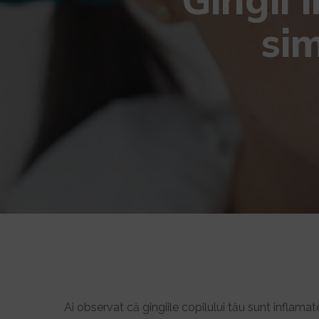
si
Ai observat că gingiile copilului tău sunt inflamate