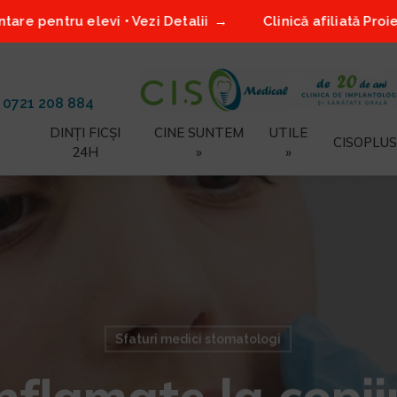
vi • Vezi Detalii
Clinică afiliată Proiect Smile2 – Ap
/
0721 208 884
DINȚI FICȘI
CINE SUNTEM
UTILE
CISOPLUS
24H
»
»
Sfaturi medici stomatologi
inflamate la copii