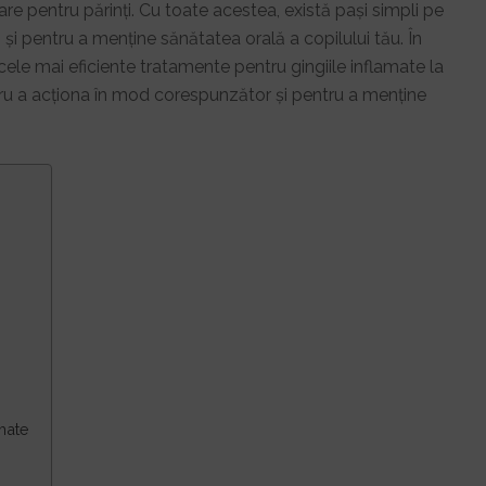
orare pentru părinți. Cu toate acestea, există pași simpli pe
și pentru a menține sănătatea orală a copilului tău. În
le mai eficiente tratamente pentru gingiile inflamate la
ntru a acționa în mod corespunzător și pentru a menține
mate