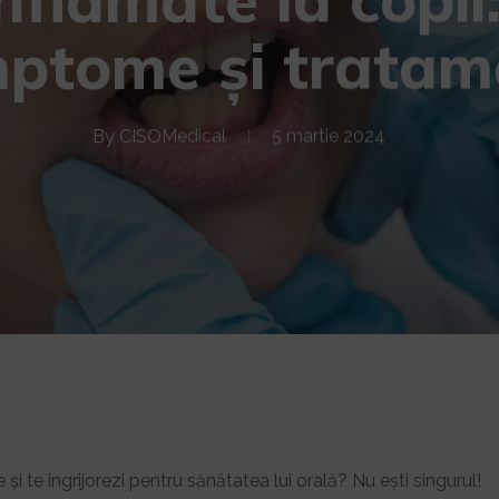
mptome și tratam
By
CISOMedical
5 martie 2024
 și te îngrijorezi pentru sănătatea lui orală? Nu ești singurul!