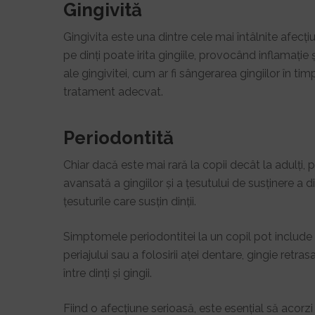
Gingivită
Gingivita este una dintre cele mai întâlnite afecți
pe dinți poate irita gingiile, provocând inflamați
ale gingivitei, cum ar fi sângerarea gingiilor în tim
tratament adecvat.
Periodontită
Chiar dacă este mai rară la copii decât la adulți, 
avansată a gingiilor și a țesutului de susținere a 
țesuturile care susțin dinții.
Simptomele periodontitei la un copil pot include g
periajului sau a folosirii aței dentare, gingie retra
între dinți și gingii.
Fiind o afecțiune serioasă, este esențial să acorzi 