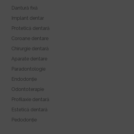
Dantură fixă
Implant dentar
Protetică dentară
Coroane dentare
Chirurgie dentară
Aparate dentare
Paradontologie
Endodonție
Odontoterapie
Profilaxie dentară
Estetică dentară
Pedodonție