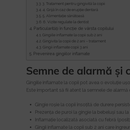
3. Tratament pentru gingivită la copii
4. Grijă în caz de erupție dentară
5. Alimentație sănătoasă
6. Vizite regulate la dentist
Particularități în funcție de vârsta copilului
Gingiile inflamate la copii sub 2 ani
Gingivita la copii de 2 ani – tratament
Gingii inflamate copii 3 ani
Prevenirea gingiilor inflamate
Semne de alarmă și c
Gingiile inflamate la copii pot avea o evoluție uș
Este important să fii atent la semnele de alarmă
Gingie roșie la copii însoțită de durere persist
Prezența de puroi la gingie la bebeluși sau la
Inflamație localizată asociată cu febră (posibi
Gingii inflamate la copii sub 2 ani care îngr