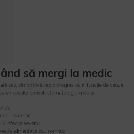
ând să mergi la medic
oară sau, dimpotrivă, rapid progresivă, în funcție de cauză.
 care necesită consult stomatologic imediat:
entă;
 copii mai mari;
lă infecție severă);
eunează alimentația sau somnul;