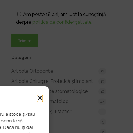
Am peste 18 ani, am luat la cunoștință
despre
politica de confidențialitate.
Categorii
Articole Ortodonție
12
Articole Chirurgie, Protetică și Implant
19
Articole tratamente stomatologice
16
Sfaturi medici stomatologi
27
Articole Profilaxie și Estetică
21
tru a stoca și/sau
 permite să
Testimoniale
5
 Dacă nu îți dai
Blog
2