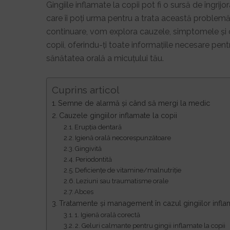
Gingiile inflamate la copii pot fi o sursă de îngrij
care îi poți urma pentru a trata această problemă 
continuare, vom explora cauzele, simptomele și ce
copii, oferindu-ți toate informațiile necesare pe
sănătatea orală a micuțului tău.
Cuprins articol
Semne de alarmă și când să mergi la medic
Cauzele gingiilor inflamate la copii
Erupția dentară
Igienă orală necorespunzătoare
Gingivită
Periodontită
Deficiențe de vitamine/malnutriție
Leziuni sau traumatisme orale
Abces
Tratamente și management în cazul gingiilor infla
1. Igienă orală corectă
2. Geluri calmante pentru gingii inflamate la copii