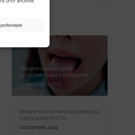
pra unor anumite
 preferințele
Cele mai citite
Usturime la nivelul limbii
(glosodinie): cauze și tratament
13 decembrie 2019
Denumirea și numerotarea dinților la
copii și adulți (FOTO)
1 octombrie 2019