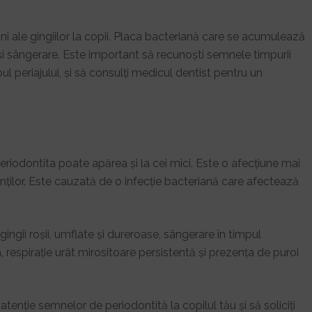
uni ale gingiilor la copii. Placa bacteriană care se acumulează
e și sângerare. Este important să recunoști semnele timpurii
pul periajului, și să consulți medicul dentist pentru un
periodontita poate apărea și la cei mici. Este o afecțiune mai
dinților. Este cauzată de o infecție bacteriană care afectează
ingii roșii, umflate și dureroase, sângerare în timpul
sa, respirație urât mirositoare persistentă și prezența de puroi
atenție semnelor de periodontită la copilul tău și să soliciți