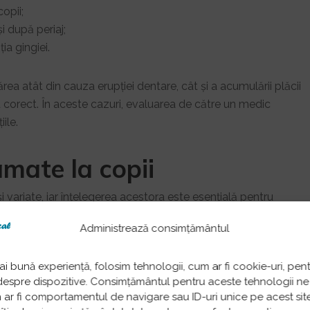
copii;
i după periaj;
ia gingiei.
ărea atât din cauza erupției dentare, cât și a acumulării plăcii
t corect. În aceste cazuri, evaluarea de către un medic
ile.
amate la copii
și variate, iar înțelegerea acestora este esențială pentru
Administrează consimțământul
ai bună experiență, folosim tehnologii, cum ar fi cookie-uri, pen
despre dispozitive. Consimțământul pentru aceste tehnologii ne
 în considerare, mai ales atunci când avem de-a face cu
r fi comportamentul de navigare sau ID-uri unice pe acest site.
lor poate provoca iritații și inflamații ale gingiilor, deoarece