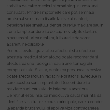
stabilita de catre medicul stomatolog, in urma unei
consultatii. Printre simptomele care pot semnala
bruxismul se numara fisurile la nivelul danturii,
deteriorari ale smaltului dentar, durerile maxilare sau in
zona tamplelor, durerile de cap, nevralgiile dentare,
hipersensibilitatea dentara, tulburarile de somn
aparent inexplicabile.
Pentru a evalua gravitatea afectiunii si a efectelor
acesteia, medicul stomatolog poate recomanda si
efectuarea unei radiografii sau a unei tomografii
computerizate. Si asta, pentru ca presiunea excesiva
poate afecta inclusiv radacinile dintilor si alveolele in
care acestea sunt implantate. Deseori, durerile
maxilare sunt cauzate de inflamatia acestora.
De retinut este, insa, ca medicul va cauta mai intai sa
identifice si sa trateze cauza principala, care a condus
la aparitia bruxismului, si apoi va viza contracararea