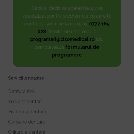
Dacă ai decis să apelezi la ajutor
specializat pentru problemele cu care te
confrunți, sună-ne la numărul
0772 165
028
, trimite-ne un e-mail la
programari@cisomedical.ro
sau
completează
formularul de
programare
Serviciile noastre
Dantură fixă
Implant dentar
Protetică dentară
Coroane dentare
Chirurgie dentară