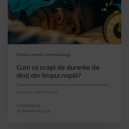
durerile
de
dinți
din
timpul
nopții?
Sfaturi medici stomatologi
Cum să scapi de durerile de
dinți din timpul nopții?
Te gândești la calmante pentru a scăpa de durerea de dinți
din timpul nopții? Acestea…
CISOMedical
18 decembrie 2024