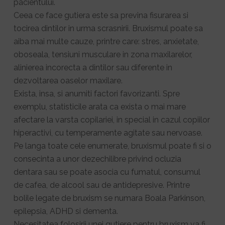
pacientului.
Ceea ce face gutiera este sa previna fisurarea si
tocirea dintilor in urma scrasnirii. Bruxismul poate sa
aiba mai multe cauze, printre care: stres, anxietate,
oboseala, tensiuni musculare in zona maxilarelor,
alinierea incorecta a dintilor sau diferente in
dezvoltarea oaselor maxilare.
Exista, insa, si anumiti factori favorizanti. Spre
exemplu, statisticile arata ca exista o mai mare
afectare la varsta copilariei, in special in cazul copiilor
hiperactivi, cu temperamente agitate sau nervoase.
Pe langa toate cele enumerate, bruxismul poate fi si o
consecinta a unor dezechilibre privind ocluzia
dentara sau se poate asocia cu fumatul, consumul
de cafea, de alcool sau de antidepresive. Printre
bolile legate de bruxism se numara Boala Parkinson,
epilepsia, ADHD si dementa.
Necesitatea folosirii unei gutiere pentru bruxism va fi