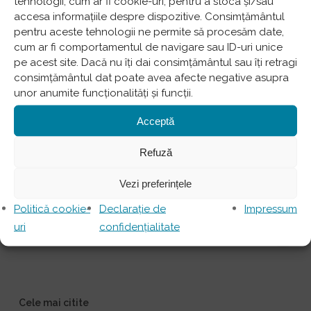
tehnologii, cum ar fi cookie-uri, pentru a stoca și/sau
accesa informațiile despre dispozitive. Consimțământul
pentru aceste tehnologii ne permite să procesăm date,
cum ar fi comportamentul de navigare sau ID-uri unice
pe acest site. Dacă nu îți dai consimțământul sau îți retragi
Categorii
consimțământul dat poate avea afecte negative asupra
unor anumite funcționalități și funcții.
Testimoniale
5
Acceptă
Blog
2
Articole Ortodonție
12
Refuză
Articole Chirurgie, Protetică și Implant
19
Vezi preferințele
Articole tratamente stomatologice
16
Politică cookie-
Declarație de
Impressum
Sfaturi medici stomatologi
27
uri
confidențialitate
Articole Profilaxie și Estetică
21
Cele mai citite