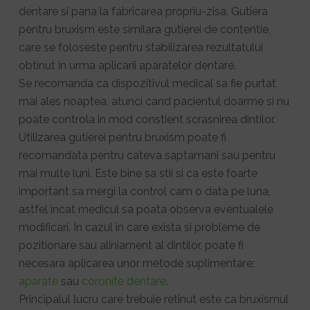
dentare si pana la fabricarea propriu-zisa. Gutiera
pentru bruxism este similara gutierei de contentie,
care se foloseste pentru stabilizarea rezultatului
obtinut in urma aplicarii aparatelor dentare.
Se recomanda ca dispozitivul medical sa fie purtat
mai ales noaptea, atunci cand pacientul doarme si nu
poate controla in mod constient scrasnirea dintilor.
Utilizarea gutierei pentru bruxism poate fi
recomandata pentru cateva saptamani sau pentru
mai multe luni. Este bine sa stii si ca este foarte
important sa mergi la control cam o data pe luna,
astfel incat medicul sa poata observa eventualele
modificari. In cazul in care exista si probleme de
pozitionare sau aliniament al dintilor, poate fi
necesara aplicarea unor metode suplimentare:
aparate
sau
coronite dentare
.
Principalul lucru care trebuie retinut este ca bruxismul