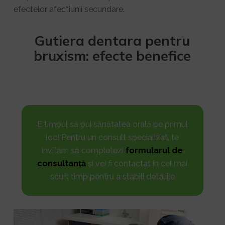
efectelor afectiunii secundare.
Gutiera dentara pentru
bruxism: efecte benefice
E timpul să pui sănătatea orală pe primul
loc! Pentru un consult specializat, te
invităm să completezi
formularul de
consultanță
și vei fi contactat în cel mai
scurt timp pentru a stabili detaliile