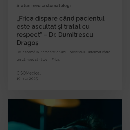
Dr.
Sfaturi medici stomatologi
Dumitrescu
„Frica dispare când pacientul
Dragoș
este ascultat și tratat cu
respect” – Dr. Dumitrescu
Dragoș
De la teamă la încredere: drumul pacientului informat către
un zâmbet sănătos Frica…
CISOMedical
19 mai 2025
Cum
să
scapi
de