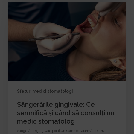
Sângerările
gingivale:
Ce
semnifică
și
când
să
consulți
un
medic
stomatolog
Sfaturi medici stomatologi
Sângerările gingivale: Ce
semnifică și când să consulți un
medic stomatolog
Sângerările gingivale pot fi un semn de alarmă pentru